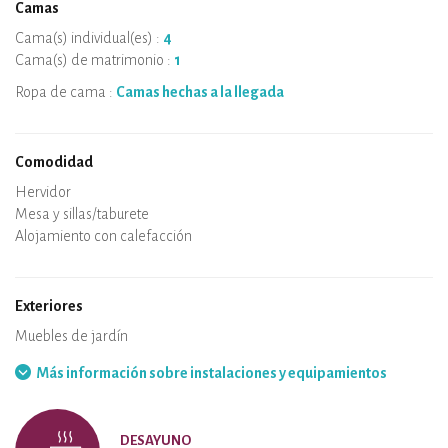
Camas
Cama(s) individual(es) :
4
Cama(s) de matrimonio :
1
Ropa de cama :
Camas hechas a la llegada
Comodidad
Microondas
Cafetera
Hervidor
Placa de cocción
Horno
Nevera
Vajilla
Lavavajillas
Silla de bebe
Spa
Sauna
Mesa y sillas/taburete
Aire acondicionado
Alojamiento con calefacción
Estufa de leña
Chimenea
Conexión WiFi
TV
Secador de pelo
Plancha
Lavadora
Aspirador
Exteriores
Terraza
Muebles de jardín
Barbacoa
Hamaca
Más información sobre instalaciones y equipamientos
DESAYUNO