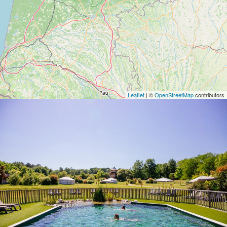
Leaflet
| ©
OpenStreetMap
contributors