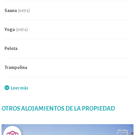
Sauna
(extra)
Yoga
(extra)
Pelota
Trampolina
Cocina compartida a disposición
Leer más
Piscina natural
OTROS ALOJAMIENTOS DE LA PROPIEDAD
Wifi en las zonas comunes