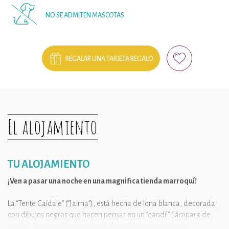
NO SE ADMITEN MASCOTAS
REGALAR UNA TARJETA REGALO
El alojamiento
TU ALOJAMIENTO
¡Ven a pasar una noche en una magnifica tienda marroquí!
La “Tente Caïdale” (“Jaima”), está hecha de lona blanca, decorada
con dibujos negros que hacen pensar en un “qandil” (lámpara de
aceite). Su uso está muy extendido en Marruecos para las