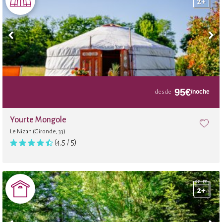
Juegos de mesa
Alquiler de bicicletas para adultos
Alquiler de bicicletas para niños
95
€
/noche
desde
Masajes
Yourte Mongole
Le Nizan (Gironde, 33)
Hammam
(4,5 / 5)