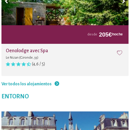
205
€
/noche
desde
Oenolodge avec Spa
Le Nizan (Gironde, 33)
(4,6 / 5)
Ver todos los alojamientos
ENTORNO