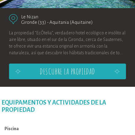
Le Nizan
Gironde (33)
-
Aquitania (Aquitaine)
La propiedad “EcÔtelia”, verdadero hotel ecológico e insólito al
aire libre, situado en el sur de la Gironda, cerca de Sauternes,
te ofrece vivir una estancia original en armonía con la
naturaleza, así que descubrir los hábitats tradicionales de to...
DESCUBRE LA PROPIEDAD
EQUIPAMENTOS Y ACTIVIDADES DE LA
PROPIEDAD
Piscina