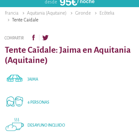
95
€
/ noche
desde
Francia
Aquitania (Aquitaine)
Gironde
Ecôtelia
Tente Caïdale
COMPARTIR
Tente Caïdale: Jaima en Aquitania
(Aquitaine)
JAIMA
6 PERSONAS
DESAYUNO INCLUIDO