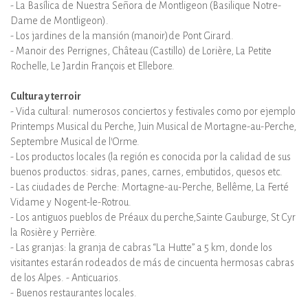
- La Basílica de Nuestra Señora de Montligeon (Basilique Notre-
Dame de Montligeon).
- Los jardines de la mansión (manoir)de Pont Girard.
- Manoir des Perrignes, Château (Castillo) de Lorière, La Petite
Rochelle, Le Jardin François et Ellebore.
Cultura y terroir
- Vida cultural: numerosos conciertos y festivales como por ejemplo
Printemps Musical du Perche, Juin Musical de Mortagne-au-Perche,
Septembre Musical de l’Orme.
- Los productos locales (la región es conocida por la calidad de sus
buenos productos: sidras, panes, carnes, embutidos, quesos etc.
- Las ciudades de Perche: Mortagne-au-Perche, Bellême, La Ferté
Vidame y Nogent-le-Rotrou.
- Los antiguos pueblos de Préaux du perche,Sainte Gauburge, St Cyr
la Rosière y Perrière.
- Las granjas: la granja de cabras “La Hutte” a 5 km, donde los
visitantes estarán rodeados de más de cincuenta hermosas cabras
de los Alpes. - Anticuarios.
- Buenos restaurantes locales.