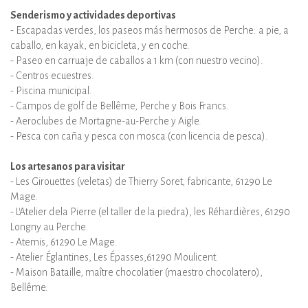
Senderismo y actividades deportivas
- Escapadas verdes, los paseos más hermosos de Perche: a pie, a
caballo, en kayak, en bicicleta, y en coche.
- Paseo en carruaje de caballos a 1 km (con nuestro vecino).
- Centros ecuestres.
- Piscina municipal.
- Campos de golf de Bellême, Perche y Bois Francs.
- Aeroclubes de Mortagne-au-Perche y Aigle.
- Pesca con caña y pesca con mosca (con licencia de pesca).
Los artesanos para visitar
- Les Girouettes (veletas) de Thierry Soret, fabricante, 61290 Le
Mage.
- L’Atelier dela Pierre (el taller de la piedra), les Réhardières, 61290
Longny au Perche.
- Atemis, 61290 Le Mage.
- Atelier Églantines, Les Épasses,61290 Moulicent.
- Maison Bataille, maître chocolatier (maestro chocolatero),
Bellême.