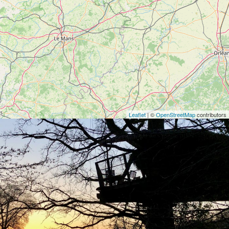
Leaflet
| ©
OpenStreetMap
contributors