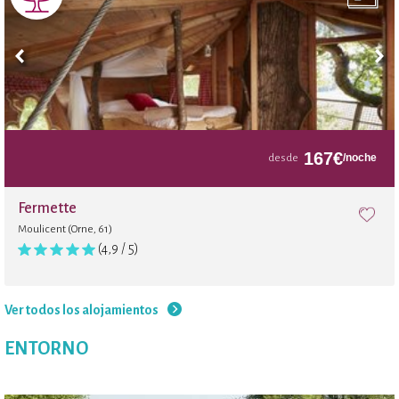
167
€
/noche
desde
Fermette
Moulicent (Orne, 61)
(4,9 / 5)
Ver todos los alojamientos
ENTORNO