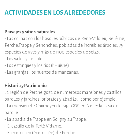
ACTIVIDADES EN LOS ALREDEDORES
Paisajes y sitios naturales
- Las colinas con los bosques públicos de Réno-Valdieu, Bellême,
Perche,Trappe y Senonches, pobladas de increíbles árboles, 75
especies de aves y más de 1100 especies de setas.
- Los valles y los sotos.
- Los estanques y los ríos (L’Huisne).
- Las granjas, los huertos de manzanas.
Historia y Patrimonio
La región de Perche goza de numerosos mansiones y castillos,
parques y jardines, prioratos y abadás… como por ejemplo:
- La mansión de Courboyer,del siglo XV, en Noce: la casa del
parque.
- La abadía de Trappe en Soligny au Trappe.
- El castillo de la Ferté Vidame.
- El ecomuseo (écomusée) de Perche.