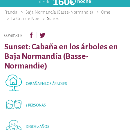
160
€
/ noche
desde
Francia
Baja Normandía (Basse-Normandie)
Orne
La Grande Noë
Sunset
COMPARTIR
Sunset: Cabaña en los árboles en
Baja Normandía (Basse-
Normandie)
CABAÑA EN LOS ÁRBOLES
3 PERSONAS
DESDE 2 AÑOS