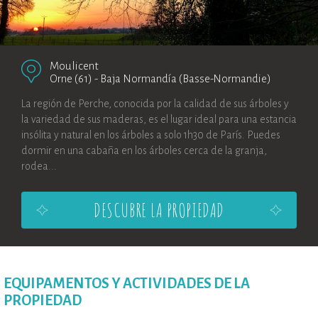
Moulicent
Orne (61)
-
Baja Normandía (Basse-Normandie)
La región de Perche, conocida por la calidad de sus árboles y
la variedad de sus maderas, es el lugar ideal para una estancia
insólita y natural en los árboles a solo 1h30 de París. Puedes
dormir en una cabaña en los árboles cerca de la granja,
rodea...
DESCUBRE LA PROPIEDAD
EQUIPAMENTOS Y ACTIVIDADES DE LA
PROPIEDAD