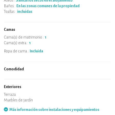
Aseos :
Sanitarios secos en el alojamiento
Baños :
En las zonas comunes de la propiedad
Toallas :
incluidas
Camas
Cama(s) de matrimonio :
1
Cama(s) extra :
1
Ropa de cama :
Incluida
Comodidad
Microondas
Cafetera
Hervidor
Placa de cocción
Horno
Nevera
Vajilla
Lavavajillas
Silla de bebe
Spa
Sauna
Mesa y sillas/taburete
Aire acondicionado
Alojamiento con calefacción
Estufa de leña
Chimenea
Conexión WiFi
TV
Secador de pelo
Plancha
Lavadora
Aspirador
Exteriores
Terraza
Muebles de jardín
Barbacoa
Hamaca
Más información sobre instalaciones y equipamientos