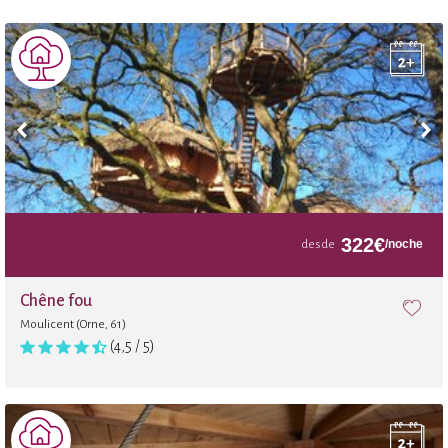
322
€
/noche
desde
Chêne fou
Moulicent (Orne, 61)
(4,5 / 5)