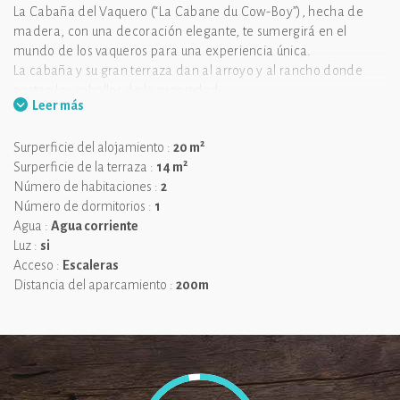
La Cabaña del Vaquero (“La Cabane du Cow-Boy”), hecha de
madera, con una decoración elegante, te sumergirá en el
mundo de los vaqueros para una experiencia única.
La cabaña y su gran terraza dan al arroyo y al rancho donde
pastan los caballos de la propiedad.
Leer más
¡Una aventura atemporal donde todos podrán desconectarse
de la realidad!
2
Surperficie del alojamiento :
20 m
2
Surperficie de la terraza :
14 m
La cabaña tiene capacidad para 2 adultos y 2 niños (hasta 12
Número de habitaciones :
2
años) máximo.
Número de dormitorios :
1
Nos gusta :
¡el aspecto auténtico de la cabaña y su entorno!
Agua :
Agua corriente
Luz :
si
Acceso :
Escaleras
Distancia del aparcamiento :
200m