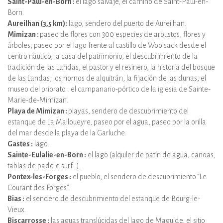
Saint-Paul-en-Born :
el lago salvaje, el camino de Saint-Paul-en-
Born.
Aureilhan (3,5 km):
lago, sendero del puerto de Aureilhan.
Mimizan :
paseo de flores con 300 especies de arbustos, flores y
árboles, paseo por el lago frente al castillo de Woolsack desde el
centro náutico, la casa del patrimonio, el descubrimiento de la
tradición de las Landas, el pastor y el resinero, la historia del bosque
de las Landas, los hornos de alquitrán, la fijación de las dunas, el
museo del priorato : el campanario-pórtico de la iglesia de Sainte-
Marie-de-Mimizan.
Playa de Mimizan :
playas, sendero de descubrimiento del
estanque de La Malloueyre, paseo por el agua, paseo por la orilla
del mar desde la playa de la Garluche.
Gastes :
lago.
Sainte-Eulalie-en-Born :
el lago (alquiler de patín de agua, canoas,
tablas de paddle surf…).
Pontex-les-Forges :
el pueblo, el sendero de descubrimiento “Le
Courant des Forges”.
Bias :
el sendero de descubrimiento del estanque de Bourg-le-
Vieux.
Biscarrosse :
las aguas translúcidas del lago de Maguide, el sitio