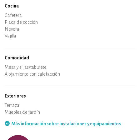
Cocina
Microondas
Cafetera
Hervidor
Placa de cocción
Horno
Nevera
Vajilla
Lavavajillas
Silla de bebe
Comodidad
Spa
Sauna
Mesa y sillas/taburete
Aire acondicionado
Alojamiento con calefacción
Estufa de leña
Chimenea
Conexión WiFi
TV
Secador de pelo
Plancha
Lavadora
Aspirador
Exteriores
Terraza
Muebles de jardín
Barbacoa
Hamaca
Más información sobre instalaciones y equipamientos