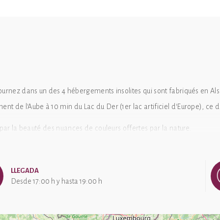
journez dans un des 4 hébergements insolites qui sont fabriqués en A
 de l'Aube à 10 min du Lac du Der (1er lac artificiel d'Europe), ce dom
 par la beauté des nuances de couleurs offertes par la nature.
vous un moment de détente.
r sur votre terrasse privative tout en contemplant le ciel et les étoiles.
LLEGADA
Desde 17:00 h y hasta 19:00 h