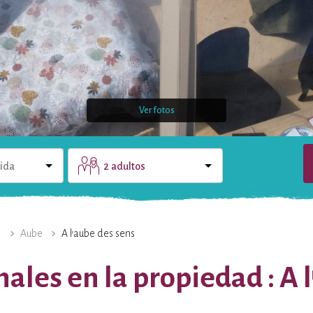
Ver fotos
lida
2 adultos
ENTORNO
CONTACTO
)
Aube
A l'aube des sens
ales en la propiedad : A 