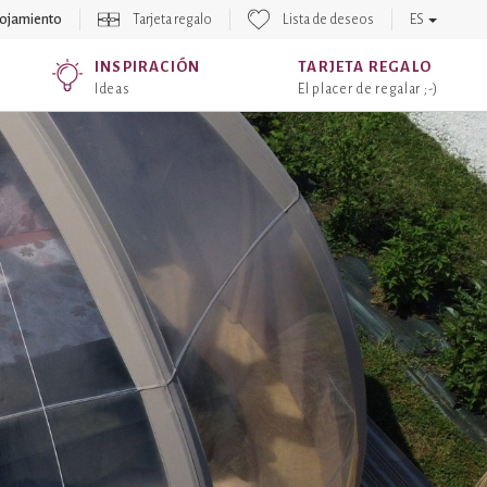
lojamiento
Tarjeta regalo
Lista de deseos
ES
INSPIRACIÓN
TARJETA REGALO
Ideas
El placer de regalar ;-)