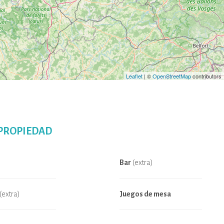
Leaflet
| ©
OpenStreetMap
contributors
 PROPIEDAD
Bar
(extra)
(extra)
Juegos de mesa