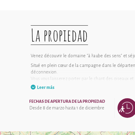
La propiedad
Venez découvrir le domaine "à l'aube des sens" et sé
Situé en plein cœur de la campagne dans le département
déconnexion.
Vous vous laisserez porter par le chant des oiseaux et
Leer más
Sur place, profitez de la piscine chauffée et offrez-
En fin de soirée, vous pourrez ravir vos papilles et dîne
FECHAS DE APERTURA DE LA PROPIEDAD
Desde 8 de marzo hasta 1 de diciembre