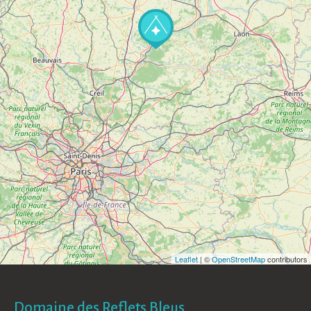
Leaflet
| ©
OpenStreetMap
contributors
Domaine des Reflets Bleus