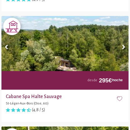
295
€
/noche
desde
Cabane Spa Halte Sauvage
St-Léger-Aux-Bois (Oise, 60)
(4,8 / 5)