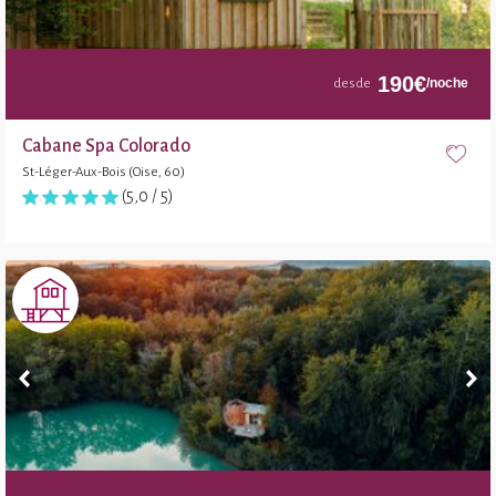
190
€
/noche
desde
Cabane Spa Colorado
St-Léger-Aux-Bois (Oise, 60)
(5,0 / 5)