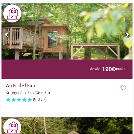
190
€
/noche
desde
Au Fil de l'Eau
St-Léger-Aux-Bois (Oise, 60)
(5,0 / 5)