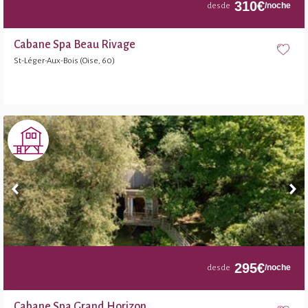
310
€
/noche
desde
Cabane Spa Beau Rivage
St-Léger-Aux-Bois (Oise, 60)
295
€
/noche
desde
Cabane Spa Grand Horizon