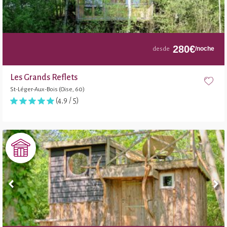
280
€
/noche
desde
Les Grands Reflets
St-Léger-Aux-Bois (Oise, 60)
(4,9 / 5)