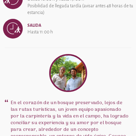
cabañas!
Posibilidad de llegada tardía (avisar antes 48 horas de tu
Domaine des Reflets Bleus a une note moyenne de 4.9 sur 5
estancia)
basée sur 81 avis clients
SALIDA
Hasta 11:00 h
En el corazón de un bosque preservado, lejos de
las rutas turísticas, un joven equipo apasionado
por la carpintería y la vida en el campo, ha logrado
conciliar su experiencia y su amor por el bosque
para crear, alrededor de un concepto