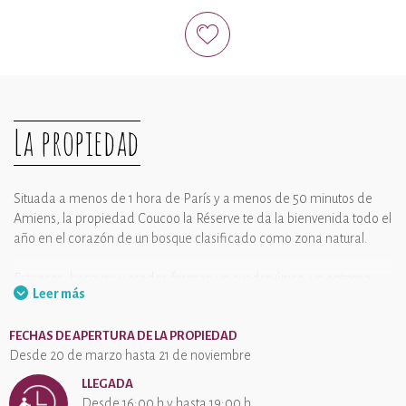
La propiedad
Situada a menos de 1 hora de París y a menos de 50 minutos de
Amiens, la propiedad Coucoo la Réserve te da la bienvenida todo el
año en el corazón de un bosque clasificado como zona natural.
Estancos, bosques y prados forman un cuadro único, un entorno
Leer más
armonioso a lo largo del agua y de las temporadas…
Es un verdadero espectáculo que se repite cada día en esta
FECHAS DE APERTURA DE LA PROPIEDAD
exuberante vegetación, sobre más de 35 hectáreas. Amantes de la
Desde 20 de marzo hasta 21 de noviembre
naturaleza, fotógrafos, observadores de la vida silvestre natural,
aficionados a recoger setas, senderistas…
LLEGADA
¡Ven a vivir una estancia de tamaño natural en una de nuestras
Desde 16:00 h y hasta 19:00 h