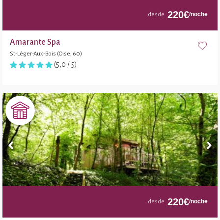
220
€
/noche
desde
Amarante Spa
St-Léger-Aux-Bois (Oise, 60)
(5,0 / 5)
220
€
/noche
desde