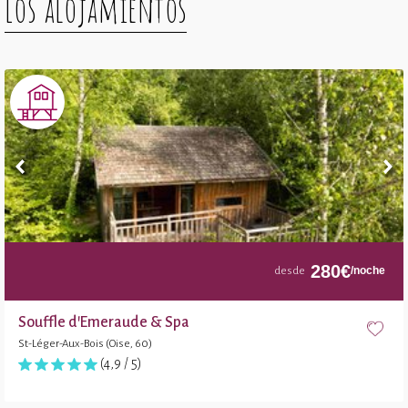
Los alojamientos
280
€
/noche
desde
Souffle d'Emeraude & Spa
St-Léger-Aux-Bois (Oise, 60)
(4,9 / 5)