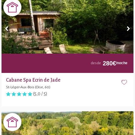
280
€
/noche
desde
Cabane Spa Ecrin de Jade
St-Léger-Aux-Bois (Oise, 60)
(5,0 / 5)