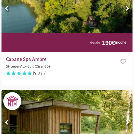
190
€
/noche
desde
Cabane Spa Ambre
St-Léger-Aux-Bois (Oise, 60)
(5,0 / 5)