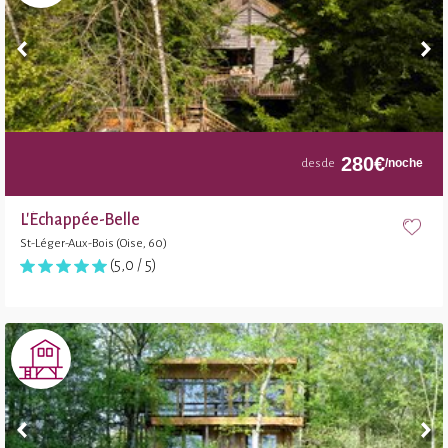
280
€
/noche
desde
L'Échappée-Belle
St-Léger-Aux-Bois (Oise, 60)
(5,0 / 5)