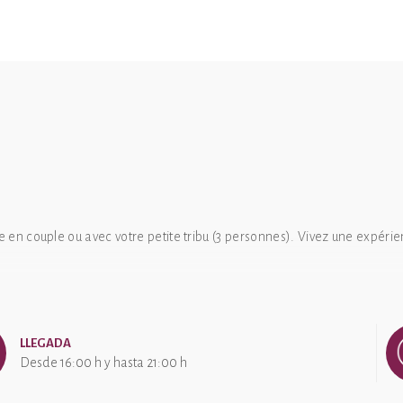
lle en couple ou avec votre petite tribu (3 personnes). Vivez une expé
zi, plancha, jeux et de la proximité des plus beaux sites de la Médite
vis clients
LLEGADA
Desde 16:00 h y hasta 21:00 h