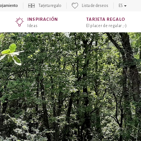
lojamiento
Tarjeta regalo
Lista de deseos
ES
INSPIRACIÓN
TARJETA REGALO
Ideas
El placer de regalar ;-)