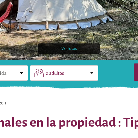
Ver fotos
lida
2 adultos
ENTORNO
CONTACTO
izen
ales en la propiedad : Ti