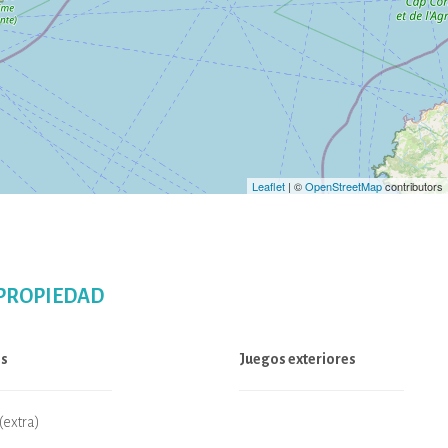
Leaflet
| ©
OpenStreetMap
contributors
 PROPIEDAD
s
Juegos exteriores
(extra)