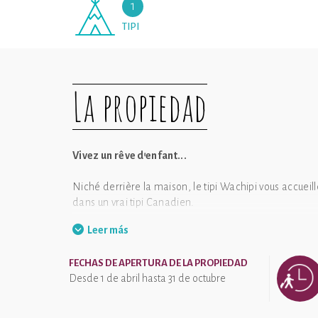
1
TIPI
La propiedad
Vivez un rêve d'enfant...
Niché derrière la maison, le tipi Wachipi vous accuei
dans un vrai tipi Canadien.
Profitez des équipements de la maison, piscine, jaccu
Leer más
FECHAS DE APERTURA DE LA PROPIEDAD
Tipizen a une note moyenne de 4.9 sur 5 basée sur 63 a
Desde 1 de abril hasta 31 de octubre