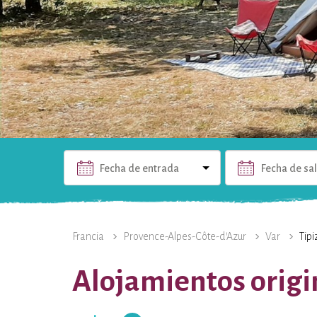
Fecha de entrada
Fecha de sa
LA PROPIEDAD
FOTOS
LOS ALOJAMIENTOS
Francia
Provence-Alpes-Côte-d’Azur
Var
Tip
Alojamientos origin