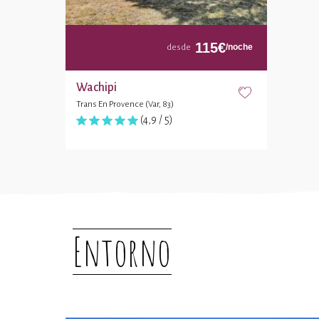
115
€
/noche
desde
Wachipi
Trans En Provence (Var, 83)
(4,9 / 5)
Entorno