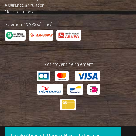
Assurance annulation
Nous recrutons !
Paiement 100 % sécurisé
Nos moyens de paiement
QUI SOMMES-NOUS ?
ESPACE PRESSE
MENTIONS LÉGALES
Le site AbracadaRoom utilise à la fois ses