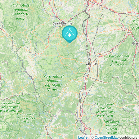
Leaflet
| ©
OpenStreetMap
contributors