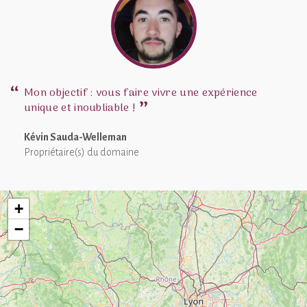
chèque ou espèces)
Idéal pour une escapade romantique insolite, le domaine est
situé à une heure de Lyon, proche d'Annonay.
Bulle d'Ardèche a une note moyenne de 4.9 sur 5 basée sur 28
avis clients
Mon objectif : vous faire vivre une expérience
unique et inoubliable !
Kévin Sauda-Welleman
Propriétaire(s) du domaine
+
−