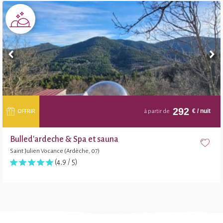
292
€
/ nuit
OFFRIR
à partir de
Bulled'ardeche & Spa et sauna
Saint Julien Vocance (Ardèche, 07)
(4,9 / 5)