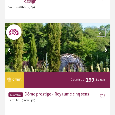
design
Vourles (Rhône, 69)
199
€
/ nuit
OFFRIR
à partir de
Dôme prestige - Royaume cinq sens
Nouveau
Parmilieu (Isère, 38)