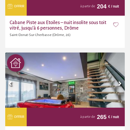
204
€
/ nuit
OFFRIR
à partir de
Cabane Piste aux Étoiles – nuit insolite sous toit
vitré, jusqu’à 6 personnes, Drôme
Saint-Donat-Sur-L'herbasse (Drôme, 26)
265
€
/ nuit
OFFRIR
à partir de