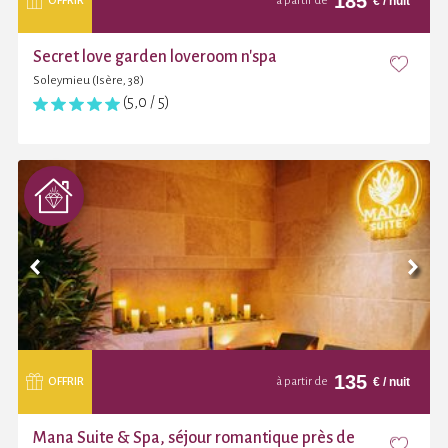
185
€
/ nuit
OFFRIR
à partir de
Secret love garden loveroom n'spa
Soleymieu (Isère, 38)
(5,0 / 5)
135
€
/ nuit
OFFRIR
à partir de
Mana Suite & Spa, séjour romantique près de