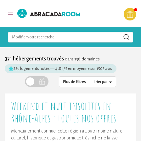
AbracadaRoom
Toggle
navigation
Modifier votre recherche
371 hébergements trouvés
dans 138 domaines
239 logements notés
—
4,81 / 5 en moyenne sur 1505 avis
Plus de filtres
Trier par
Weekend et nuit insolites en
Rhône-Alpes : toutes nos offres
Mondialement connue, cette région au patrimoine naturel,
culturel, historique et gastronomique très riche ne laisse