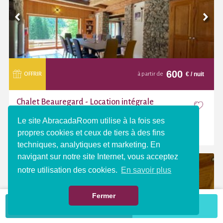
600
€
/ nuit
OFFRIR
à partir de
Chalet Beauregard - Location intégrale
Taninges (Haute-Savoie, 74)
Le site AbracadaRoom utilise à la fois ses
propres cookies et ceux de tiers à des fins
techniques, analytiques et marketing. En
navigant sur notre site Internet, vous acceptez
notre utilisation des cookies.
En savoir plus
Fermer
VOIR LA CARTE
Plus de critères