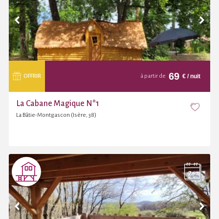
69
€
/ nuit
OFFRIR
à partir de
La Cabane Magique N°1
La Bâtie-Montgascon (Isère, 38)