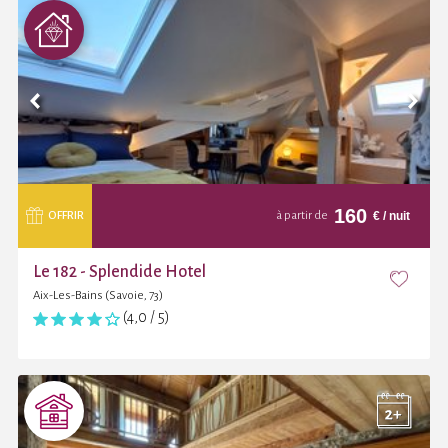
160
€
/ nuit
OFFRIR
à partir de
Le 182 - Splendide Hotel
Aix-Les-Bains (Savoie, 73)
(4,0 / 5)