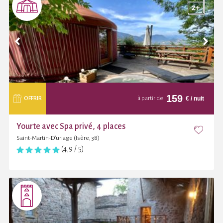
159
€
/ nuit
OFFRIR
à partir de
Yourte avec Spa privé, 4 places
Saint-Martin-D'uriage (Isère, 38)
(4,9 / 5)