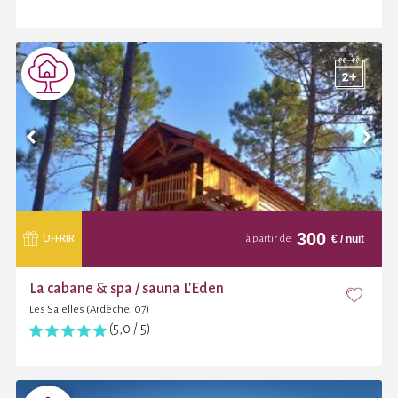
300
€
/ nuit
OFFRIR
à partir de
La cabane & spa / sauna L'Eden
Les Salelles (Ardèche, 07)
(5,0 / 5)