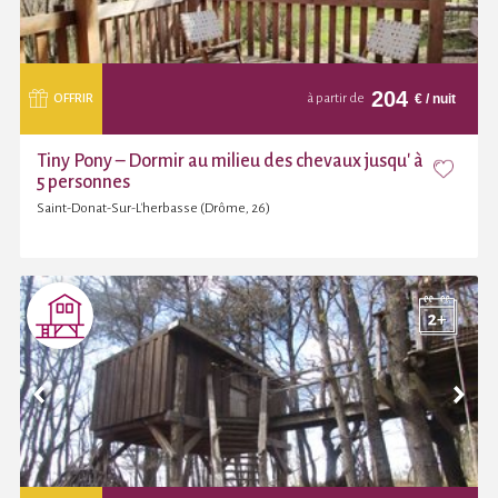
204
€
/ nuit
OFFRIR
à partir de
Tiny Pony – Dormir au milieu des chevaux jusqu' à
5 personnes
Saint-Donat-Sur-L'herbasse (Drôme, 26)