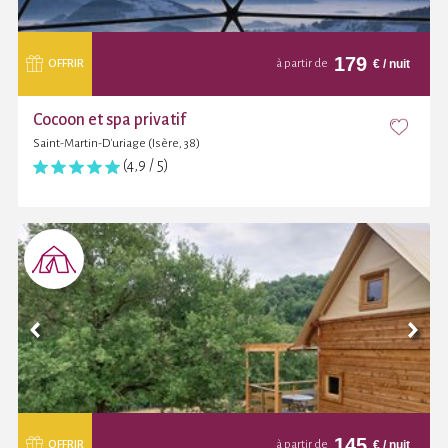
179
€
/ nuit
OFFRIR
à partir de
Cocoon et spa privatif
Saint-Martin-D'uriage (Isère, 38)
(4,9 / 5)
145
€
/ nuit
OFFRIR
à partir de