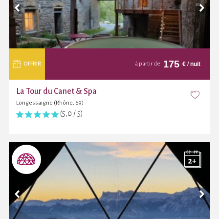
175
€
/ nuit
OFFRIR
à partir de
La Tour du Canet & Spa
Longessaigne (Rhône, 69)
(5,0 / 5)