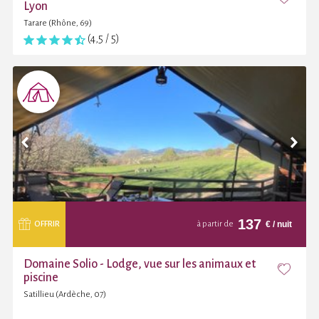
Lyon
Tarare (Rhône, 69)
(4,5 / 5)
137
€
/ nuit
OFFRIR
à partir de
Domaine Solio - Lodge, vue sur les animaux et
piscine
Satillieu (Ardèche, 07)