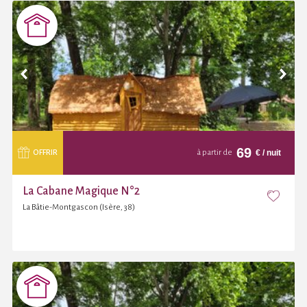
69
€
/ nuit
OFFRIR
à partir de
La Cabane Magique N°2
La Bâtie-Montgascon (Isère, 38)