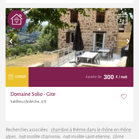
300
€
/ nuit
OFFRIR
à partir de
Domaine Solio - Gite
Satillieu (Ardèche, 07)
Recherches associées :
chambre à thème dans le rhône en rhône
alpes
nuit insolite chamonix
nuit insolite saint etienne
zôme