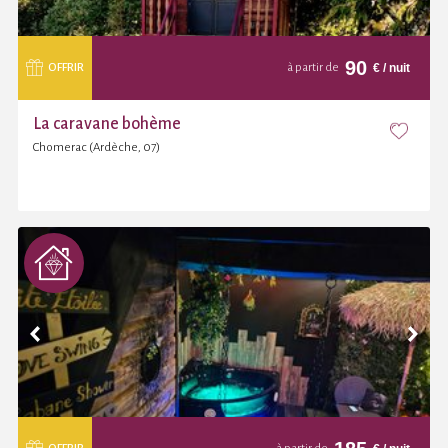
90
€
/ nuit
OFFRIR
à partir de
La caravane bohème
Chomerac (Ardèche, 07)