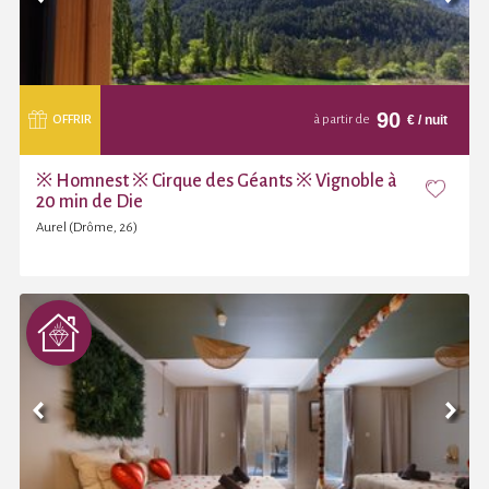
90
€
/ nuit
OFFRIR
à partir de
※ Homnest ※ Cirque des Géants ※ Vignoble à
20 min de Die
Aurel (Drôme, 26)