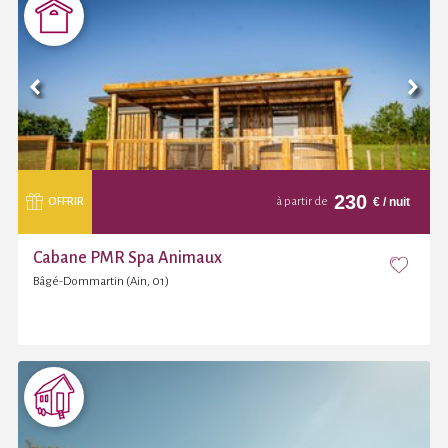
230
€
/ nuit
OFFRIR
à partir de
Cabane PMR Spa Animaux
Bâgé-Dommartin (Ain, 01)