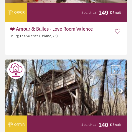
149
€
/ nuit
OFFRIR
à partir de
❤️ Amour & Bulles - Love Room Valence
Bourg-Les-Valence (Drôme, 26)
140
€
/ nuit
OFFRIR
à partir de