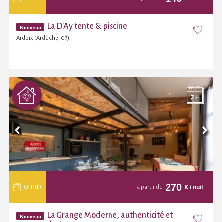
La D'Ay tente & piscine
Nouveau
Ardoix (Ardèche, 07)
270
€
/ nuit
OFFRIR
à partir de
La Grange Moderne, authenticité et
Nouveau