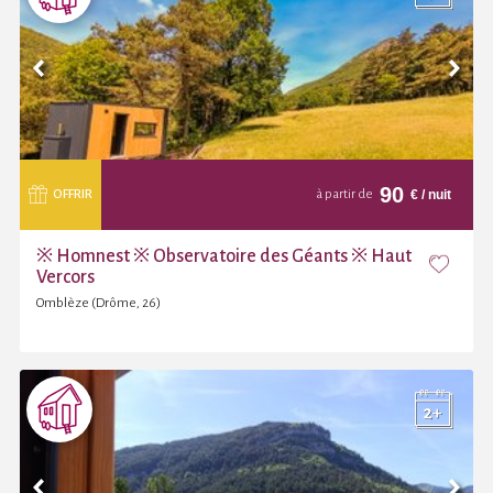
90
€
/ nuit
OFFRIR
à partir de
※ Homnest ※ Observatoire des Géants ※ Haut
Vercors
Omblèze (Drôme, 26)