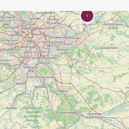
1
AbracadaRoom