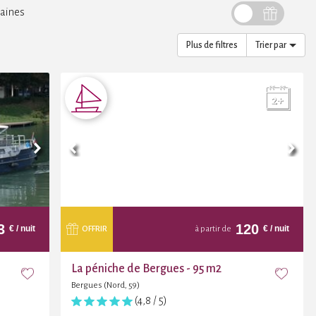
aines
Plus de filtres
Trier par
3
120
€
/ nuit
€
/ nuit
OFFRIR
à partir de
La péniche de Bergues - 95 m2
Bergues (Nord, 59)
(4,8 / 5)