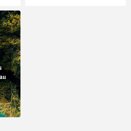
s
eau