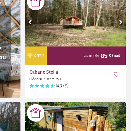
s
85
€
/ nuit
OFFRIR
à partir de
eau
Cabane Stella
Cléder (Finistère, 29)
(4,3 / 5)