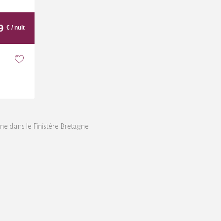
9
€
/ nuit
e dans le Finistère Bretagne