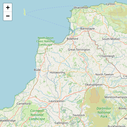
+
−
AbracadaRoom