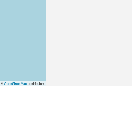
| ©
OpenStreetMap
contributors