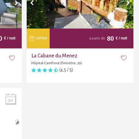
0
80
€
/ nuit
€
/ nuit
OFFRIR
à partir de
La Cabane du Menez
Hôpital-Camfrout (Finistère, 29)
(4,5 / 5)