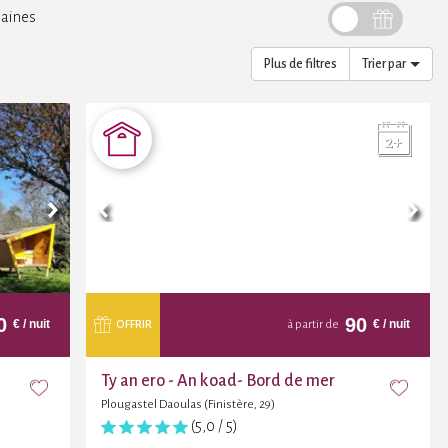
aines
Plus de filtres
Trier par
0
90
€
/ nuit
€
/ nuit
OFFRIR
à partir de
Ty an ero - An koad- Bord de mer
Plougastel Daoulas (Finistère, 29)
(5,0 / 5)