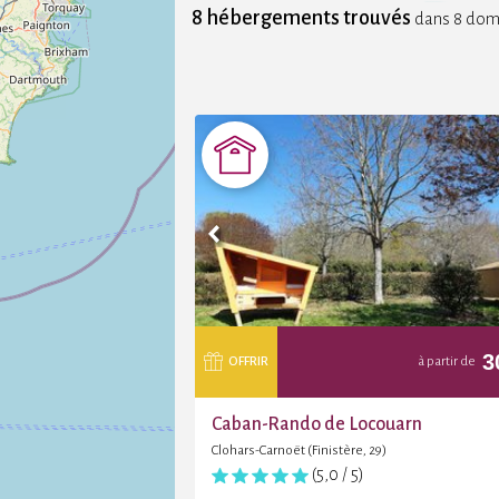
8 hébergements trouvés
dans 8 dom
3
OFFRIR
à partir de
Caban-Rando de Locouarn
Clohars-Carnoët (Finistère, 29)
(5,0 / 5)