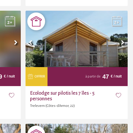
9
47
€
/ nuit
€
/ nuit
OFFRIR
à partir de
Ecolodge sur pilotis les 7 îles - 5
personnes
Trelevern (Côtes-d'Armor, 22)