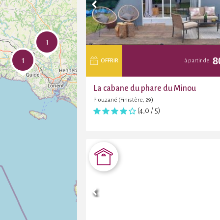
1
1
8
OFFRIR
à partir de
La cabane du phare du Minou
Plouzané (Finistère, 29)
(4,0 / 5)