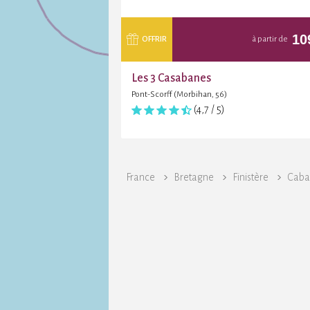
10
OFFRIR
à partir de
Les 3 Casabanes
Pont-Scorff (Morbihan, 56)
(4,7 / 5)
France
Bretagne
Finistère
Caban