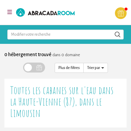
AbracadaRoom
Toggle
navigation
Modifier votre recherche
0 hébergement trouvé
dans 0 domaine
Plus de filtres
Trier par
Toutes les cabanes sur l'eau dans
la Haute-Vienne (87), dans le
Limousin