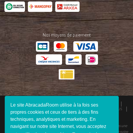
Nos moyens de paiement
QUI SOMMES-NOUS ?
ESPACE PRESSE
MENTIONS LÉGALES
Le site AbracadaRoom utilise à la fois ses
CGU
RESPONSABILITÉS
DEVENIR AFFILIÉ
REJOIGNEZ-NOUS
propres cookies et ceux de tiers à des fins
CONNEXION VOYAGEUR
FAQ
CONTACTEZ-NOUS
techniques, analytiques et marketing. En
© 2012 - 2026 AbracadaRoom Tous droits réservés. AbracadaRoom n’est pas une
navigant sur notre site Internet, vous acceptez
agence de voyage et ne facture aucun frais de service pour les utilisateurs de notre