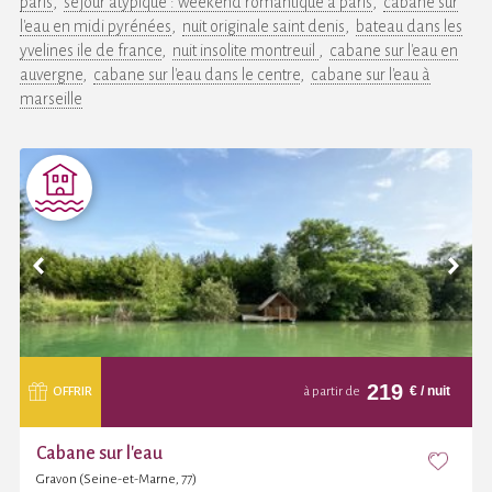
paris
séjour atypique : weekend romantique à paris
cabane sur
l'eau en midi pyrénées
nuit originale saint denis
bateau dans les
yvelines ile de france
nuit insolite montreuil
cabane sur l'eau en
auvergne
cabane sur l'eau dans le centre
cabane sur l'eau à
marseille
219
€
/ nuit
OFFRIR
à partir de
Cabane sur l'eau
Gravon (Seine-et-Marne, 77)