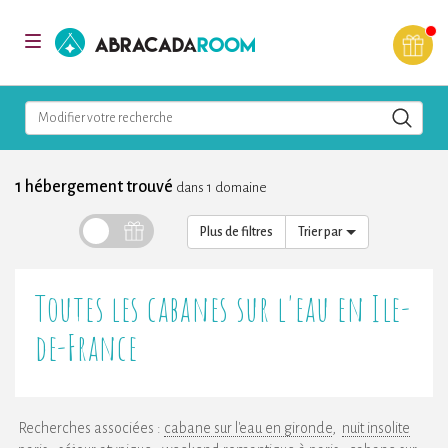
AbracadaRoom
Toggle
navigation
Modifier votre recherche
1 hébergement trouvé
dans 1 domaine
Plus de filtres
Trier par
Toutes les cabanes sur l'eau en Ile-
de-France
Recherches associées :
cabane sur l'eau en gironde
nuit insolite