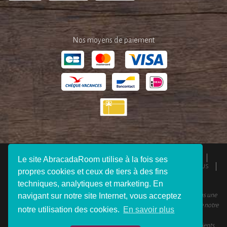
Nos moyens de paiement
QUI SOMMES-NOUS ?
ESPACE PRESSE
MENTIONS LÉGALES
Le site AbracadaRoom utilise à la fois ses
CGU
RESPONSABILITÉS
DEVENIR AFFILIÉ
REJOIGNEZ-NOUS
propres cookies et ceux de tiers à des fins
CONNEXION VOYAGEUR
FAQ
CONTACTEZ-NOUS
techniques, analytiques et marketing. En
© 2012 - 2026 AbracadaRoom Tous droits réservés. AbracadaRoom n’est pas une
navigant sur notre site Internet, vous acceptez
agence de voyage et ne facture aucun frais de service pour les utilisateurs de notre
notre utilisation des cookies.
En savoir plus
site.
AbracadaRoom.com a une note moyenne de 4.6 sur 5 basée sur 451
avis clients
.