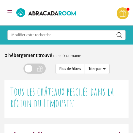
AbracadaRoom
Toggle
navigation
Modifier votre recherche
0 hébergement trouvé
dans 0 domaine
Plus de filtres
Trier par
Tous les châteaux perchés dans la
région du Limousin