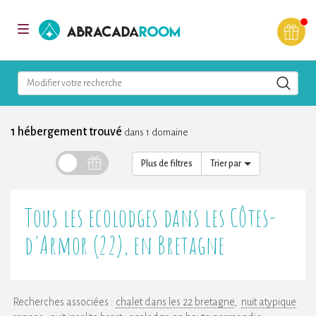
AbracadaRoom
Toggle
navigation
Modifier votre recherche
1 hébergement trouvé
dans 1 domaine
Plus de filtres
Trier par
Tous les ecolodges dans les Côtes-
d'Armor (22), en Bretagne
Recherches associées :
chalet dans les 22 bretagne
nuit atypique