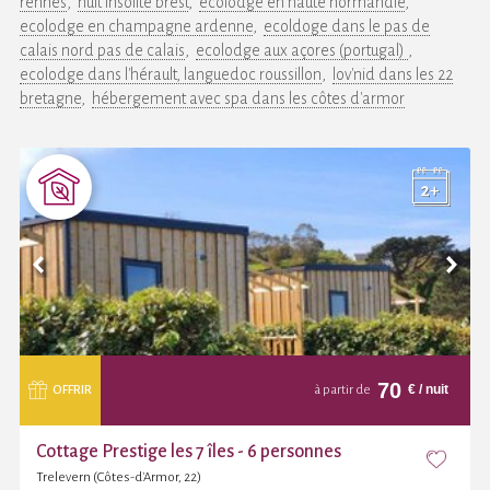
rennes
nuit insolite brest
ecolodge en haute normandie
ecolodge en champagne ardenne
ecoldoge dans le pas de
calais nord pas de calais
ecolodge aux açores (portugal)
ecolodge dans l'hérault, languedoc roussillon
lov'nid dans les 22
bretagne
hébergement avec spa dans les côtes d'armor
70
€
/ nuit
OFFRIR
à partir de
Cottage Prestige les 7 îles - 6 personnes
Trelevern (Côtes-d'Armor, 22)