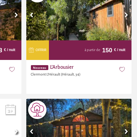
8
150
€
/ nuit
€
/ nuit
OFFRIR
à partir de
L’Arbousier
Nouveau
Clermont L’Hérault (Hérault, 34)