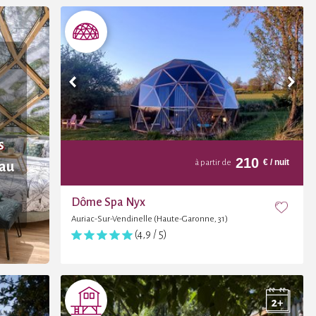
s
210
€
/ nuit
à partir de
eau
Dôme Spa Nyx
Auriac-Sur-Vendinelle (Haute-Garonne, 31)
(4,9 / 5)