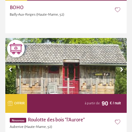
BOHO
Bailly-Aux-Forges (Haute-Marne, 52)
90
€
/ nuit
OFFRIR
à partir de
Roulotte des bois "l'Aurore"
Nouveau
Auberive (Haute-Marne, 52)