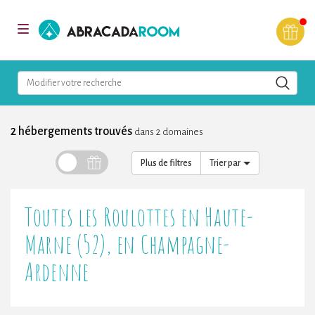
AbracadaRoom
Toggle
navigation
Modifier votre recherche
2 hébergements trouvés
dans 2 domaines
Plus de filtres
Trier par
Toutes les Roulottes en Haute-
Marne (52), en Champagne-
Ardenne