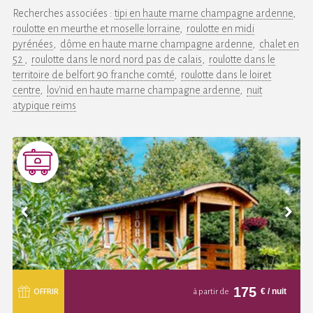
Recherches associées :
tipi en haute marne champagne ardenne
roulotte en meurthe et moselle lorraine
roulotte en midi
pyrénées
dôme en haute marne champagne ardenne
chalet en
52
roulotte dans le nord nord pas de calais
roulotte dans le
territoire de belfort 90 franche comté
roulotte dans le loiret
centre
lov'nid en haute marne champagne ardenne
nuit
atypique reims
175
€
/ nuit
OFFRIR
à partir de