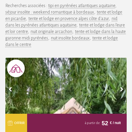
Recherches associées :
tipi en pyrénées atlantiques aquitaine
séjour insolite : weekend romantique à bordeaux
tente et lodge
en picardie
tente et lodge en provence alpes côte d'azur
nid
dans les pyrénées atlantiques aquitaine
tente et lodge dans l'eure
et loir centre
nuit originale arcachon
tente et lodge dans la haute
garonne midi pyrénées
nuit insolite bordeaux
tente et lodge
dans le centre
52
€
/ nuit
OFFRIR
à partir de