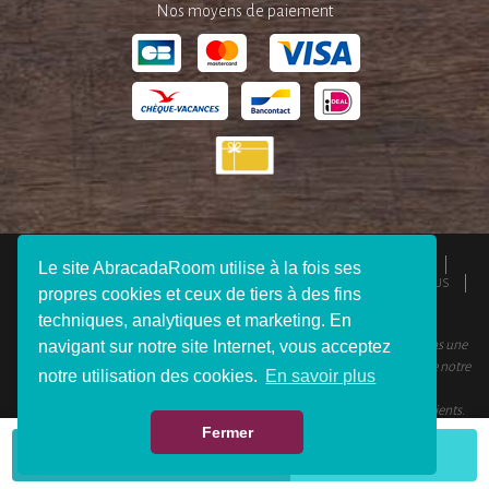
Nos moyens de paiement
QUI SOMMES-NOUS ?
ESPACE PRESSE
MENTIONS LÉGALES
Le site AbracadaRoom utilise à la fois ses
CGU
RESPONSABILITÉS
DEVENIR AFFILIÉ
REJOIGNEZ-NOUS
propres cookies et ceux de tiers à des fins
CONNEXION VOYAGEUR
FAQ
CONTACTEZ-NOUS
techniques, analytiques et marketing. En
© 2012 - 2026 AbracadaRoom Tous droits réservés. AbracadaRoom n’est pas une
navigant sur notre site Internet, vous acceptez
agence de voyage et ne facture aucun frais de service pour les utilisateurs de notre
notre utilisation des cookies.
En savoir plus
site.
AbracadaRoom.com a une note moyenne de 4.6 sur 5 basée sur 451
avis clients
.
Fermer
VOIR LA CARTE
Plus de critères