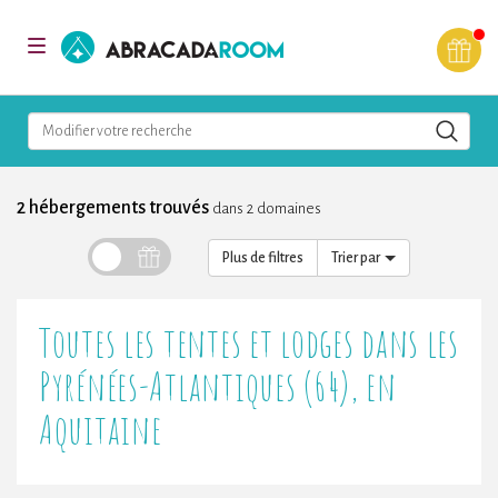
AbracadaRoom
Toggle
navigation
Modifier votre recherche
2 hébergements trouvés
dans 2 domaines
Plus de filtres
Trier par
Toutes les tentes et lodges dans les
Pyrénées-Atlantiques (64), en
Aquitaine