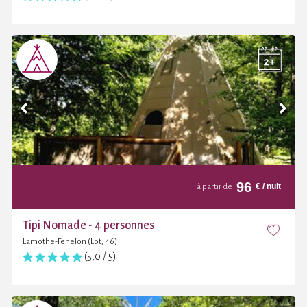
96
€
/ nuit
à partir de
Tipi Nomade - 4 personnes
Lamothe-Fenelon (Lot, 46)
(5,0 / 5)