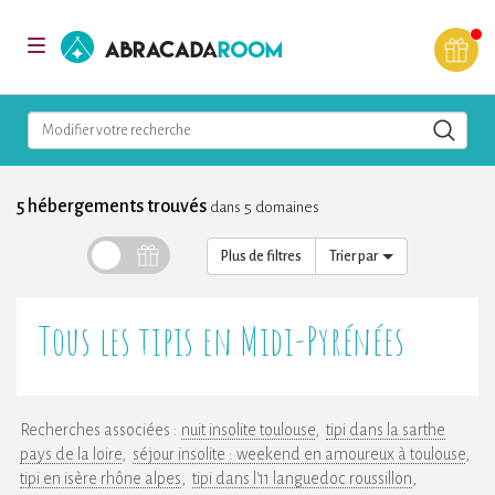
AbracadaRoom
Toggle
navigation
Modifier votre recherche
5 hébergements trouvés
dans 5 domaines
Plus de filtres
Trier par
Tous les tipis en Midi-Pyrénées
Recherches associées :
nuit insolite toulouse
tipi dans la sarthe
pays de la loire
séjour insolite : weekend en amoureux à toulouse
tipi en isère rhône alpes
tipi dans l'11 languedoc roussillon