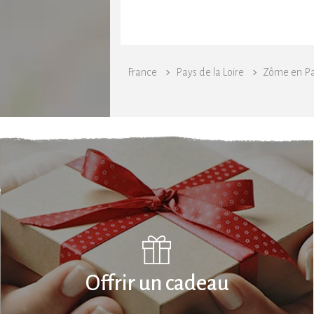
France
Pays de la Loire
Zôme en Pay
echerche
Offrir un cadeau