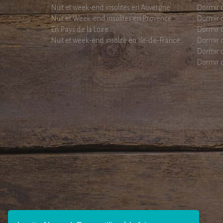
Nuit et week-end insolites en Auvergne
Dormir d
Nuit et Week-end insolites en Provence
Dormir d
En Pays de la Loire
Dormir d
Nuit et week-end insolite en Ile-de-France
Dormir d
Dormir 
Dormir d