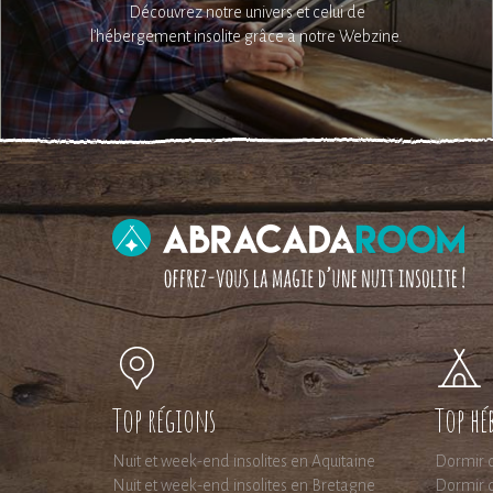
Découvrez notre univers et celui de
l’hébergement insolite grâce à notre Webzine.
Top régions
Top hé
Nuit et week-end insolites en Aquitaine
Dormir d
Nuit et week-end insolites en Bretagne
Dormir d