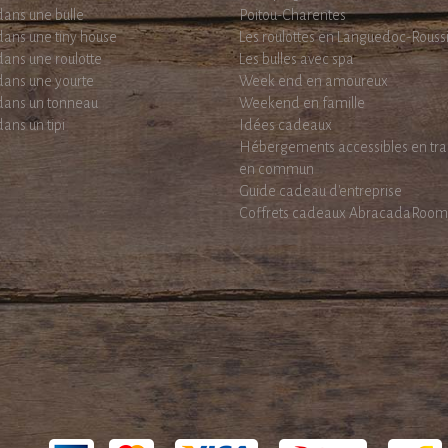
ans une bulle
Poitou-Charentes
ans une tiny house
Les roulottes en Languedoc-Roussi
ans une roulotte
Les bulles avec spa
ans une yourte
Week end en amoureux
dans un tonneau
Weekend en famille
ans un tipi
Idées cadeaux
Hébergements accessibles en tra
en commun
Guide cadeau d'entreprise
Coffrets cadeaux AbracadaRoom