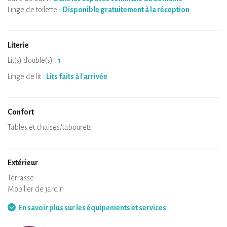
Linge de toilette :
Disponible gratuitement à la réception
Literie
Lit(s) double(s) :
1
Linge de lit :
Lits faits à l'arrivée
Confort
Micro-ondes
Cafetière
Bouilloire
Plaque de cuisson
Four
Réfrigérateur
Vaisselle
Lave-vaisselle
Chaise bébé
Spa
Sauna privatif
Tables et chaises/tabourets
Air conditionné
Logement chauffé
Poêle à bois
Cheminée
Wifi
TV
Sèche-cheveux
Fer à repasser
Lave-linge
Aspirateur
Extérieur
Terrasse
Mobilier de jardin
Barbecue
Hamac
En savoir plus sur les équipements et services