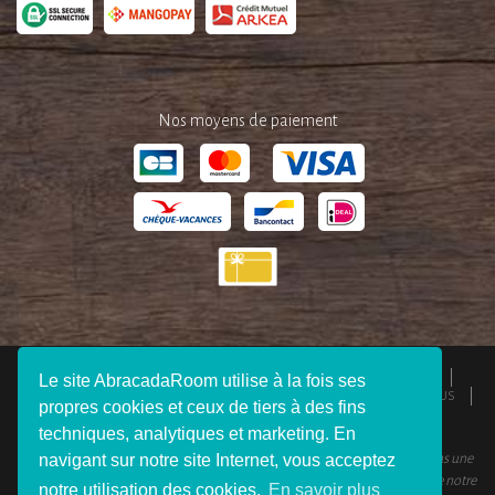
Nos moyens de paiement
QUI SOMMES-NOUS ?
ESPACE PRESSE
MENTIONS LÉGALES
Le site AbracadaRoom utilise à la fois ses
CGU
RESPONSABILITÉS
DEVENIR AFFILIÉ
REJOIGNEZ-NOUS
propres cookies et ceux de tiers à des fins
CONNEXION VOYAGEUR
FAQ
CONTACTEZ-NOUS
techniques, analytiques et marketing. En
navigant sur notre site Internet, vous acceptez
© 2012 - 2026 AbracadaRoom Tous droits réservés. AbracadaRoom n’est pas une
agence de voyage et ne facture aucun frais de service pour les utilisateurs de notre
notre utilisation des cookies.
En savoir plus