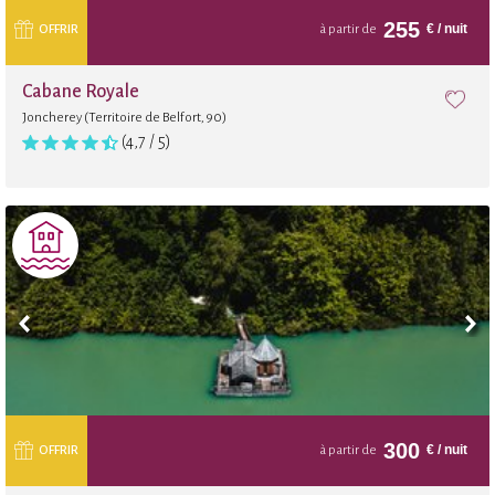
255
€
/ nuit
OFFRIR
à partir de
Cabane Royale
Joncherey (Territoire de Belfort, 90)
(4,7 / 5)
300
€
/ nuit
OFFRIR
à partir de