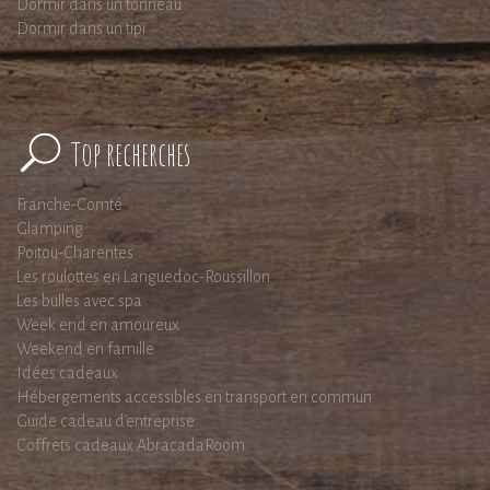
Dormir dans un tonneau
Dormir dans un tipi
Top recherches
Franche-Comté
Glamping
Poitou-Charentes
Les roulottes en Languedoc-Roussillon
Les bulles avec spa
Week end en amoureux
Weekend en famille
Idées cadeaux
Hébergements accessibles en transport en commun
Guide cadeau d'entreprise
Coffrets cadeaux AbracadaRoom