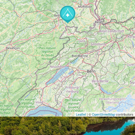
Leaflet
| ©
OpenStreetMap
contributors