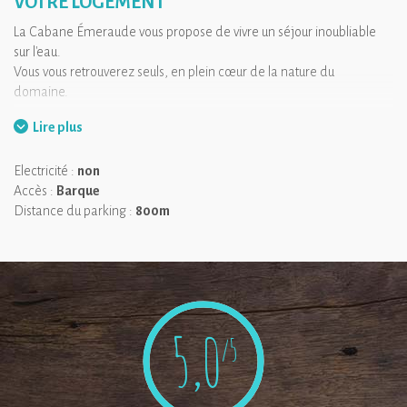
VOTRE LOGEMENT
La Cabane Émeraude vous propose de vivre un séjour inoubliable
sur l'eau.
Vous vous retrouverez seuls, en plein cœur de la nature du
domaine.
Lire plus
On aime :
Être dans un lieu caché, à l'abri des regards
Electricité :
non
Accès :
Barque
Distance du parking :
800m
5,0
/5