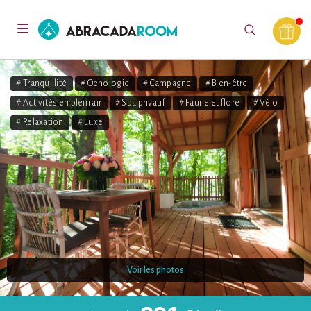
AbracadaRoom
Toggle
navigation
# Tranquillité
# Oenologie
# Campagne
# Bien-être
# Activités en plein air
# Spa privatif
# Faune et flore
# Vélo
# Relaxation
# Luxe
Voir les photos