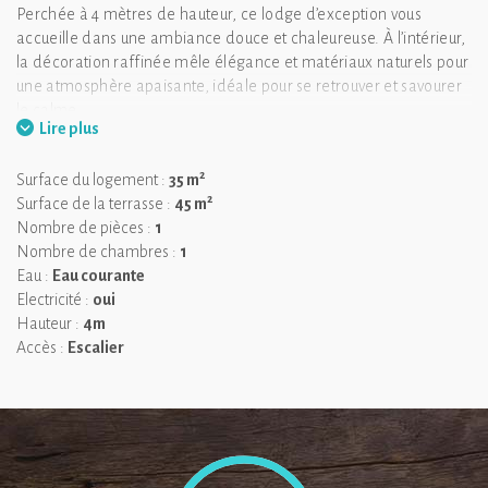
Perchée à 4 mètres de hauteur, ce lodge d’exception vous
accueille dans une ambiance douce et chaleureuse. À l’intérieur,
la décoration raffinée mêle élégance et matériaux naturels pour
une atmosphère apaisante, idéale pour se retrouver et savourer
le calme.
Lire plus
❤️
Vous allez adorer :
la vaste terrasse avec vue imprenable sur
2
Surface du logement :
35 m
la forêt et le SPA privé, niché à l’abri des regards, pour un pur
2
Surface de la terrasse :
45 m
moment de bien-être au cœur de la nature.
Nombre de pièces :
1
Tout a été pensé pour votre confort : écran plat, minibar garni,
Nombre de chambres :
1
sélection de vins des châteaux de la région… La salle d’eau, avec
Eau :
Eau courante
sa douche à l’italienne, allie esthétisme et modernité.
Electricité :
oui
À l’extérieur, un coin détente vous invite à ralentir, bercé par le
Hauteur :
4m
chant des oiseaux et la sérénité de l’environnement.
Accès :
Escalier
Un séjour magique, entre confort haut de gamme et nature
préservée.