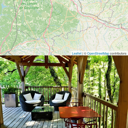
Leaflet
| ©
OpenStreetMap
contributors