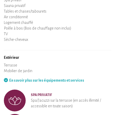
Lave-vaisselle
Chaise bébé
Spa privatif
Sauna privatif
Tables et chaises/tabourets
Air conditionné
Logement chauffé
Poêle à bois (Bois de chauffage non inclus)
Cheminée
Wifi
TV
Sèche-cheveux
Fer à repasser
Lave-linge
Aspirateur
Extérieur
Terrasse
Mobilier de jardin
Barbecue
Hamac
En savoir plus sur les équipements et services
SPA PRIVATIF
Spa/Jacuzzi sur la terrasse (en accès illimité /
accessible en toute saison)