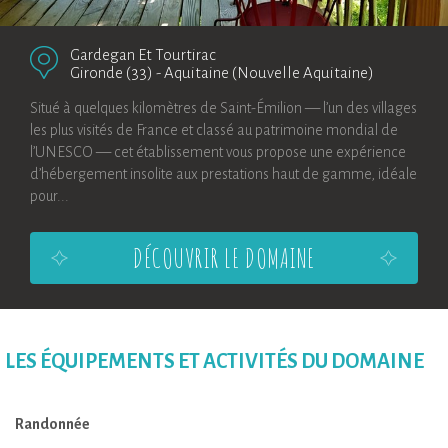
Gardegan Et Tourtirac
Gironde (33)
-
Aquitaine (Nouvelle Aquitaine)
Situé à quelques kilomètres de Saint-Émilion — l’un des villages
les plus visités de France et classé au patrimoine mondial de
l’UNESCO — cet établissement vous propose une expérience
d’hébergement insolite aux prestations haut de gamme, idéale
pour...
DÉCOUVRIR LE DOMAINE
LES ÉQUIPEMENTS ET ACTIVITÉS DU DOMAINE
Randonnée