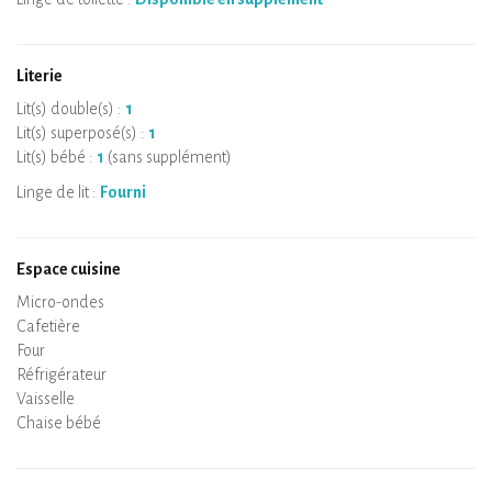
Literie
Lit(s) double(s) :
1
Lit(s) superposé(s) :
1
Lit(s) bébé :
1
(sans supplément)
Linge de lit :
Fourni
Espace cuisine
Micro-ondes
Cafetière
Bouilloire
Plaque de cuisson
Four
Réfrigérateur
Vaisselle
Lave-vaisselle
Chaise bébé