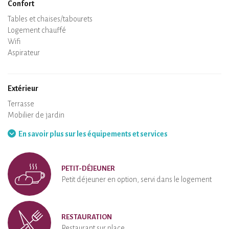
Confort
Spa
Sauna privatif
Tables et chaises/tabourets
Air conditionné
Logement chauffé
Poêle à bois
Cheminée
Wifi
TV
Sèche-cheveux
Fer à repasser
Lave-linge
Aspirateur
Extérieur
Terrasse
Mobilier de jardin
Barbecue
Hamac
En savoir plus sur les équipements et services
PETIT-DÉJEUNER
Petit déjeuner en option, servi dans le logement
RESTAURATION
Restaurant sur place