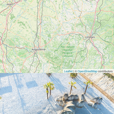
Leaflet
| ©
OpenStreetMap
contributors