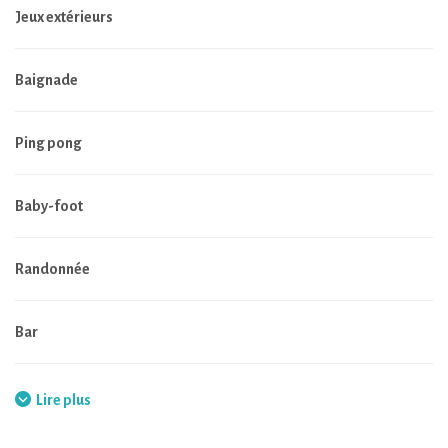
Jeux extérieurs
Baignade
Ping pong
Baby-foot
Randonnée
Bar
Restaurant
Lire plus