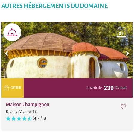
Pétanque
AUTRES HÉBERGEMENTS DU DOMAINE
Badminton
Mini golf
Aire de jeu
Boutique
239
€
/ nuit
OFFRIR
à partir de
Tir à l'arc
Maison Champignon
Dienne (Vienne, 86)
Parc d'aventures
(4,7 / 5)