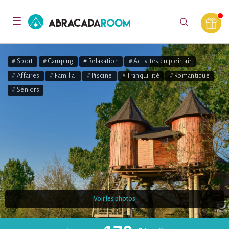
AbracadaRoom
Toggle
navigation
# Sport
# Camping
# Relaxation
# Activités en plein air
# Affaires
# Familial
# Piscine
# Tranquillité
# Romantique
# Séniors
Voir les photos