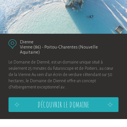
Dienne
Vienne (86)
-
Poitou-Charentes (Nouvelle
Aquitaine)
Le Domaine de Dienné, est un domaine unique situé à
seulement 25 minutes du Futuroscope et de Poitiers, au cœur
de la Vienne.Au sein d'un écrin de verdure s'étendant sur 50
hectares, le Domaine de Dienné offre un concept
d'hébergement exceptionnel av...
DÉCOUVRIR LE DOMAINE