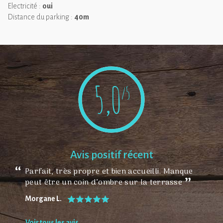
Une expérience sensorielle unique, entre ciel étoilé, sérénité et
Electricité :
oui
confort.
Distance du parking :
40m
5,0
/5
Avis positif récent
Parfait, très propre et bien accueilli. Manque
peut être un coin d’ombre sur la terrasse
Morgane L.
Voir tous les avis