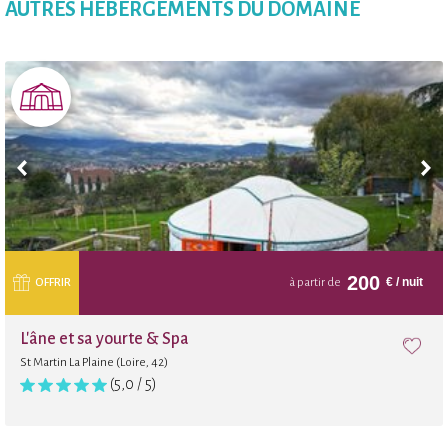
AUTRES HÉBERGEMENTS DU DOMAINE
200
€
/ nuit
OFFRIR
à partir de
L'âne et sa yourte & Spa
St Martin La Plaine (Loire, 42)
(5,0 / 5)