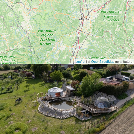
Leaflet
| ©
OpenStreetMap
contributors