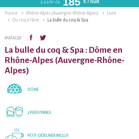
185
€
/ nuit
à partir de
France
Rhône-Alpes (Auvergne-Rhône-Alpes)
Loire
Du coq à l'âne
La bulle du coq & Spa
PARTAGER
La bulle du coq & Spa : Dôme en
Rhône-Alpes (Auvergne-Rhône-
Alpes)
DÔME
2 PERSONNES
PETIT-DÉJEUNER INCLUS