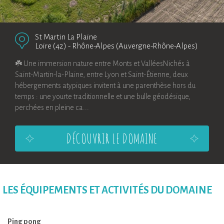
St Martin La Plaine
Loire (42)
-
Rhône-Alpes (Auvergne-Rhône-Alpes)
☘️ Une immersion nature entre Monts et ValléesNichés à
Saint-Martin-la-Plaine, entre Lyon et Saint-Étienne, deux
hébergements atypiques invitent à une parenthèse hors du
temps : une yourte traditionnelle et une bulle géodésique,
perchées en pleine ca...
DÉCOUVRIR LE DOMAINE
LES ÉQUIPEMENTS ET ACTIVITÉS DU DOMAINE
Ping pong