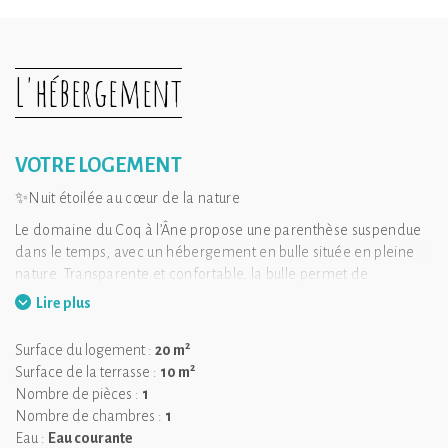
L'hébergement
VOTRE LOGEMENT
✨Nuit étoilée au cœur de la nature
Le domaine du Coq à l’Âne propose une parenthèse suspendue
dans le temps, avec un hébergement en bulle située en pleine
nature. Transparente et confortable, la bulle permet de
s’endormir sous les étoiles tout en profitant des prestations d’un
Lire plus
logement confortable.
2
Ce cocon insolite, ouvert sur les paysages environnants, offre
Surface du logement :
20 m
2
une immersion totale dans la nature. Un décor apaisant, idéal
Surface de la terrasse :
10 m
pour s’évader à deux, vivre un moment de reconnexion ou
Nombre de pièces :
1
simplement savourer le calme d’une nuit différente.
Nombre de chambres :
1
Eau :
Eau courante