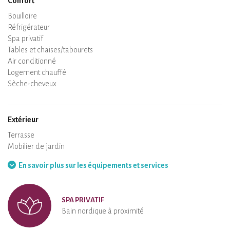
Confort
Micro-ondes
Cafetière
Bouilloire
Plaque de cuisson
Four
Réfrigérateur
Vaisselle
Lave-vaisselle
Chaise bébé
Spa privatif
Sauna privatif
Tables et chaises/tabourets
Air conditionné
Logement chauffé
Poêle à bois
Cheminée
Wifi
TV
Sèche-cheveux
Fer à repasser
Lave-linge
Aspirateur
Extérieur
Terrasse
Mobilier de jardin
Barbecue
Hamac
En savoir plus sur les équipements et services
SPA PRIVATIF
Bain nordique à proximité