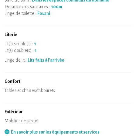
Salle de bain :
Dans les espaces communs du domaine
Distance des sanitaires :
100m
Linge de toilette :
Fourni
Literie
Lit(s) simple(s) :
1
Lit(s) double(s) :
1
Linge de lit :
Lits faits à l'arrivée
Confort
Micro-ondes
Cafetière
Bouilloire
Plaque de cuisson
Four
Réfrigérateur
Vaisselle
Lave-vaisselle
Chaise bébé
Spa
Sauna privatif
Tables et chaises/tabourets
Air conditionné
Logement chauffé
Poêle à bois
Cheminée
Wifi
TV
Sèche-cheveux
Fer à repasser
Lave-linge
Aspirateur
Extérieur
Terrasse
Mobilier de jardin
Barbecue
Hamac
En savoir plus sur les équipements et services