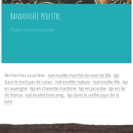
Randonnée pédestre
Photo non contractuelle
Recherches associées :
nuit insolite marché de noël de lille
tipi
dans le nord pas de calais
nuit insolite roubaix
nuit insolite lille
tipi
en auvergne
tipi en charente maritime
tipi en picardie
tipi en Île
de france
nuit insolite tourcoing
tipi dans la sarthe pays de la
loire