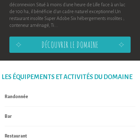
déconnexion.Situé à moins d'une heure de Lille face à un lac
de 100 ha, il bénéficie d'un cadre naturel exceptionnel.Un
restaurant insolite Super Adobe.Six hébergements insolites ;
conteneur aménagé, Ti...
DÉCOUVRIR LE DOMAINE
LES ÉQUIPEMENTS ET ACTIVITÉS DU DOMAINE
Randonnée
Bar
Restaurant