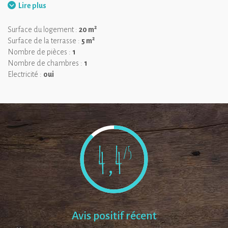
au voyage et à la déconnexion, ce tipi sera votre nid douillet lors
Lire plus
d'un séjour insolite proche de la Nature.
2
Surface du logement :
20 m
2
Surface de la terrasse :
5 m
Nombre de pièces :
1
Nombre de chambres :
1
Electricité :
oui
4,4
/5
Avis positif récent