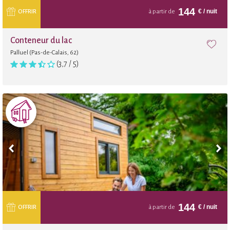
144
€
/ nuit
OFFRIR
à partir de
Conteneur du lac
Palluel (Pas-de-Calais, 62)
(3,7 / 5)
144
€
/ nuit
OFFRIR
à partir de