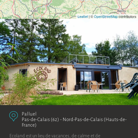
Leaflet
| ©
OpenStreetMap
contributors
Palluel
Pas-de-Calais (62)
-
Nord-Pas-de-Calais (Hauts-de-
France)
Ecoland est un lieu de vacances, de calme et de