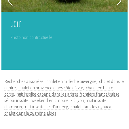
Golf
Photo non contractuelle
Recherches associées :
chalet en ardèche auvergne
chalet dans le
centre
chalet en provence alpes côte d'azur
chalet en haute
corse
nuit insolite cabane dans les arbres frontière france/suisse
séjour insolite : weekend en amoureux à lyon
nuit insolite
chamonix
nuit insolite lac d'annecy
chalet dans les 05paca
chalet dans la 26 rhône alpes