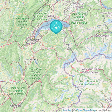
Leaflet
| ©
OpenStreetMap
contributors