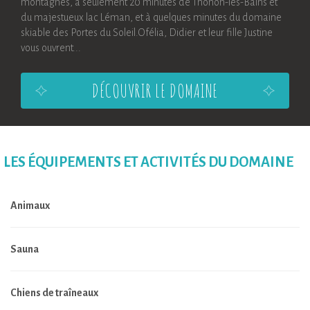
montagnes, à seulement 20 minutes de Thonon-les-Bains et
du majestueux lac Léman, et à quelques minutes du domaine
skiable des Portes du Soleil.Ofélia, Didier et leur fille Justine
vous ouvrent...
DÉCOUVRIR LE DOMAINE
LES ÉQUIPEMENTS ET ACTIVITÉS DU DOMAINE
Animaux
Sauna
Chiens de traîneaux