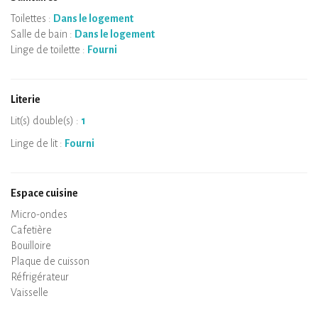
Toilettes :
Dans le logement
Salle de bain :
Dans le logement
Linge de toilette :
Fourni
Literie
Lit(s) double(s) :
1
Linge de lit :
Fourni
Espace cuisine
Micro-ondes
Cafetière
Bouilloire
Plaque de cuisson
Four
Réfrigérateur
Vaisselle
Lave-vaisselle
Chaise bébé