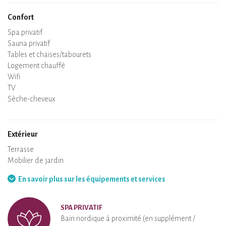
Confort
Spa privatif
Sauna privatif
Tables et chaises/tabourets
Air conditionné
Logement chauffé
Poêle à bois
Cheminée
Wifi
TV
Sèche-cheveux
Fer à repasser
Lave-linge
Aspirateur
Extérieur
Terrasse
Mobilier de jardin
Barbecue
Hamac
En savoir plus sur les équipements et services
SPA PRIVATIF
Bain nordique à proximité (en supplément /