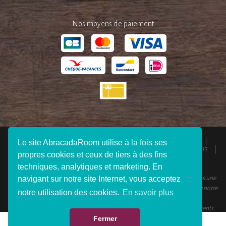
Nos moyens de paiement
QUI SOMMES-NOUS ?
ESPACE PRESSE
MENTIONS LÉGALES
Le site AbracadaRoom utilise à la fois ses
CGU
RESPONSABILITÉS
DEVENIR AFFILIÉ
REJOIGNEZ-NOUS
propres cookies et ceux de tiers à des fins
CONNEXION VOYAGEUR
FAQ
CONTACTEZ-NOUS
techniques, analytiques et marketing. En
navigant sur notre site Internet, vous acceptez
© 2012 - 2026 AbracadaRoom Tous droits réservés. AbracadaRoom n’est pas une
agence de voyage et ne facture aucun frais de service pour les utilisateurs de notre
notre utilisation des cookies.
En savoir plus
site.
AbracadaRoom.com a une note moyenne de 4.6 sur 5 basée sur 451
avis clients
.
Fermer