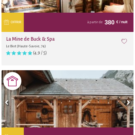
380
€
/ nuit
OFFRIR
à partir de
La Mine de Buck & Spa
Le Biot (Haute-Savoie, 74)
(4,9 / 5)