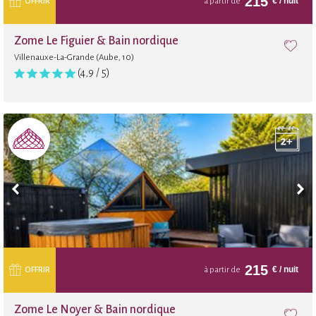
215
€
/ nuit
OFFRIR
à partir de
Zome Le Figuier & Bain nordique
Villenauxe-La-Grande (Aube, 10)
(4,9 / 5)
215
€
/ nuit
OFFRIR
à partir de
Zome Le Noyer & Bain nordique