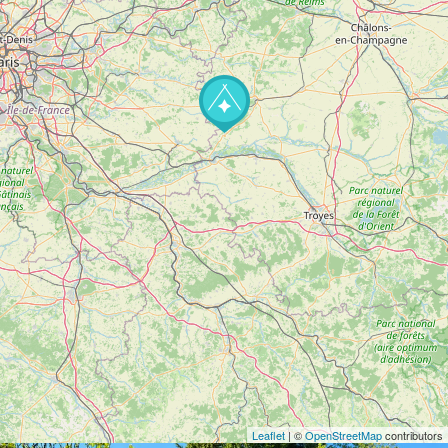
Leaflet
| ©
OpenStreetMap
contributors