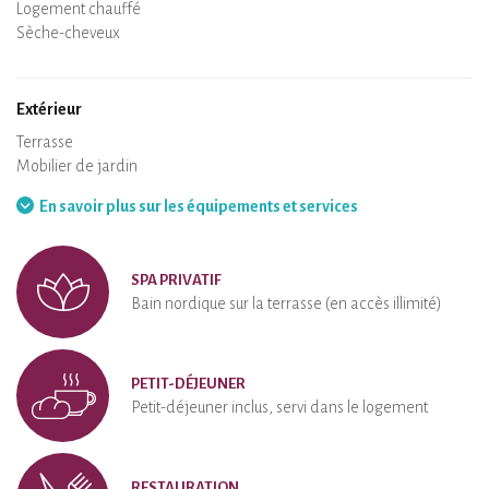
Air conditionné
Logement chauffé
Poêle à bois
Cheminée
Wifi
TV
Sèche-cheveux
Fer à repasser
Lave-linge
Aspirateur
Extérieur
Terrasse
Mobilier de jardin
Barbecue
Hamac
En savoir plus sur les équipements et services
SPA PRIVATIF
Bain nordique sur la terrasse (en accès illimité)
PETIT-DÉJEUNER
Petit-déjeuner inclus, servi dans le logement
RESTAURATION