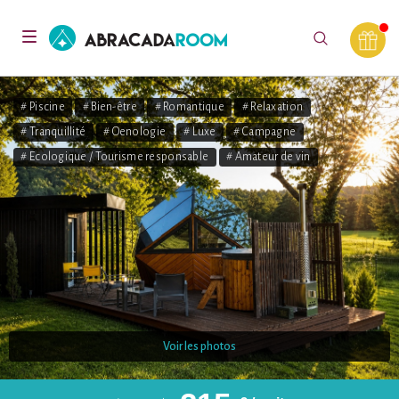
AbracadaRoom
Toggle
navigation
# Piscine
# Bien-être
# Romantique
# Relaxation
# Tranquillité
# Oenologie
# Luxe
# Campagne
# Ecologique / Tourisme responsable
# Amateur de vin
Voir les photos