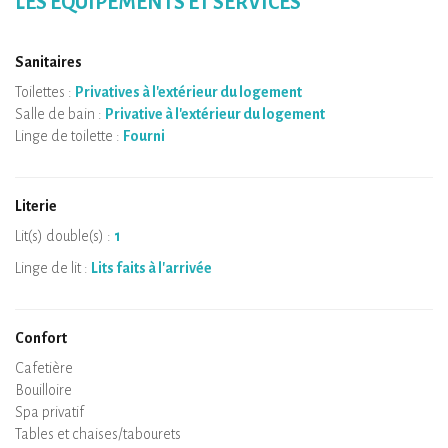
LES ÉQUIPEMENTS ET SERVICES
Sanitaires
Toilettes :
Privatives à l'extérieur du logement
Salle de bain :
Privative à l'extérieur du logement
Linge de toilette :
Fourni
Literie
Lit(s) double(s) :
1
Linge de lit :
Lits faits à l'arrivée
Confort
Micro-ondes
Cafetière
Bouilloire
Plaque de cuisson
Four
Réfrigérateur
Vaisselle
Lave-vaisselle
Chaise bébé
Spa privatif
Sauna privatif
Tables et chaises/tabourets