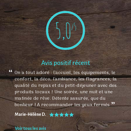
refuge raffiné, où simplicité et élégance créent un cocon hors du
temps.
Vivez une expérience exceptionnelle, en immersion dans un
5,0
/5
univers où le confort et le bien-être dominent. Située en bout
d'impasse d'un petit hameau de quatre maisons, en pleine
nature, l'hébergement bénéficie d'un emplacement privilégié
tout en restant proche des commodités, à seulement 15 minutes
au sud de Limoges et à 10 minutes de la zone commerciale de
Boisseuil.
Avis positif récent
Découvrez l'art de la détente et du ressourcement aux 3 Clefs de
On a tout adoré : l'accueil, les équipements, le
GaYa, où chaque détail a été pensé pour enrichir votre séjour et
confort, la déco, l'ambiance, les flagrances, la
vous faire vivre des moments inoubliables.
qualité du repas et du petit-déjeuner avec des
produits locaux ! Une soirée, une nuit et une
matinée de rêve. Détente assurée, que du
bonheur ! A recommander les yeux fermés
Marie-Hélène D.
Voir tous les avis