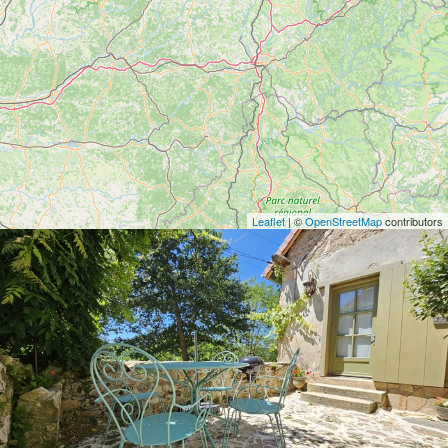
Leaflet
| ©
OpenStreetMap
contributors