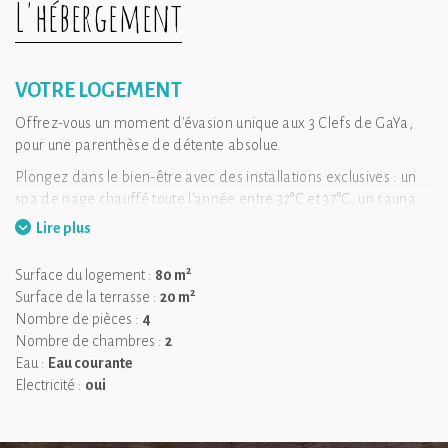
L'hébergement
VOTRE LOGEMENT
Offrez-vous un moment d'évasion unique aux 3 Clefs de GaYa,
pour une parenthèse de détente absolue.
Plongez dans le bien-être avec des installations exclusives : un
spa de nage chauffé toute l'année entre 32°C et 37°C, un sauna
infrarouge, un lit hydromassant, et une expérience immersive
Lire plus
dans des paysages de rêve grâce à un casque de réalité virtuelle
thérapeutique. Profitez de ce cadre à votre rythme, avec un
2
Surface du logement :
80 m
accès privé et illimité à des équipements haut de gamme.
2
Surface de la terrasse :
20 m
En supplément, un gommage et enveloppement corporel
Nombre de pièces :
4
peuvent être réalisés.
Nombre de chambres :
2
Eau :
Eau courante
Les 3 Clefs de GaYa se distinguent par un intérieur où se mêlent
Electricité :
oui
douceur et authenticité, avec une décoration qui sublime les
vestiges du passé. Cette fermette du 19e siècle, typique de la
région, a été méticuleusement rénovée pour vous proposer un