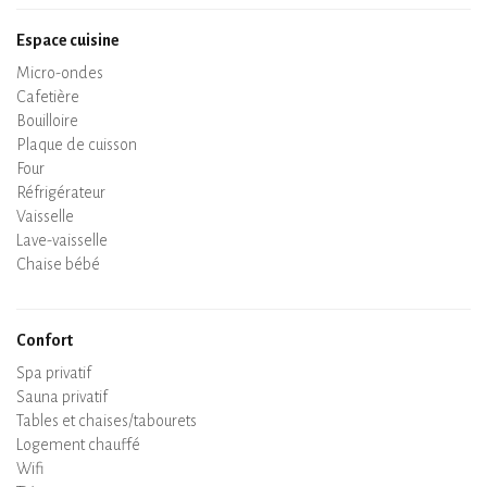
Espace cuisine
Micro-ondes
Cafetière
Bouilloire
Plaque de cuisson
Four
Réfrigérateur
Vaisselle
Lave-vaisselle
Chaise bébé
Confort
Spa privatif
Sauna privatif
Tables et chaises/tabourets
Air conditionné
Logement chauffé
Poêle à bois
Cheminée
Wifi