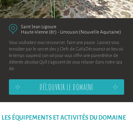
Saint Jean Ligoure
Haute-Vienne (87)
-
Limousin (Nouvelle Aquitaine)
Vous souhaitez vous ressourcer, faire une pause…Laissez vous
envoûter par le secret des 3 Clefs de GaYaDécouvrez un lieu où
le temps suspend son vol pour vous offrir une parenthèse de
détente absolue.Qu’il s’agissent de vous relaxer dans notre spa
de...
DÉCOUVRIR LE DOMAINE
LES ÉQUIPEMENTS ET ACTIVITÉS DU DOMAINE