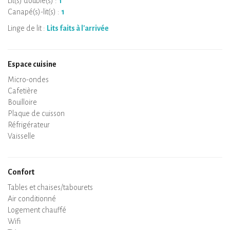
Lit(s) double(s) :
1
Canapé(s)-lit(s) :
1
Linge de lit :
Lits faits à l'arrivée
Espace cuisine
Micro-ondes
Cafetière
Bouilloire
Plaque de cuisson
Four
Réfrigérateur
Vaisselle
Lave-vaisselle
Chaise bébé
Confort
Spa
Sauna privatif
Tables et chaises/tabourets
Air conditionné
Logement chauffé
Poêle à bois
Cheminée
Wifi