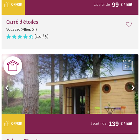
99
€
/ nuit
OFFRIR
à partir de
Carré d'étoiles
Voussac (Allier, 03)
(4,6 / 5)
139
€
/ nuit
OFFRIR
à partir de