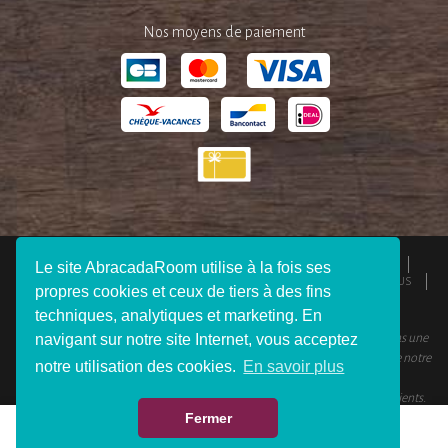
Nos moyens de paiement
QUI SOMMES-NOUS ?
ESPACE PRESSE
MENTIONS LÉGALES
Le site AbracadaRoom utilise à la fois ses
CGU
RESPONSABILITÉS
DEVENIR AFFILIÉ
REJOIGNEZ-NOUS
propres cookies et ceux de tiers à des fins
CONNEXION VOYAGEUR
FAQ
CONTACTEZ-NOUS
techniques, analytiques et marketing. En
navigant sur notre site Internet, vous acceptez
© 2012 - 2026 AbracadaRoom Tous droits réservés. AbracadaRoom n’est pas une
agence de voyage et ne facture aucun frais de service pour les utilisateurs de notre
notre utilisation des cookies.
En savoir plus
site.
AbracadaRoom.com a une note moyenne de 4.6 sur 5 basée sur 451
avis clients
.
Fermer
OFFRIR
VOIR LES DISPONIBILITÉS