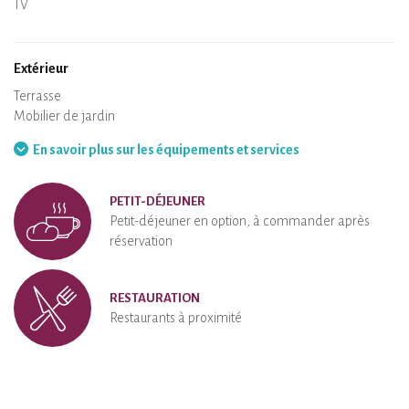
TV
Sèche-cheveux
Fer à repasser
Lave-linge
Aspirateur
Extérieur
Terrasse
Mobilier de jardin
Barbecue
Hamac
En savoir plus sur les équipements et services
PETIT-DÉJEUNER
Petit-déjeuner en option, à commander après
réservation
RESTAURATION
Restaurants à proximité