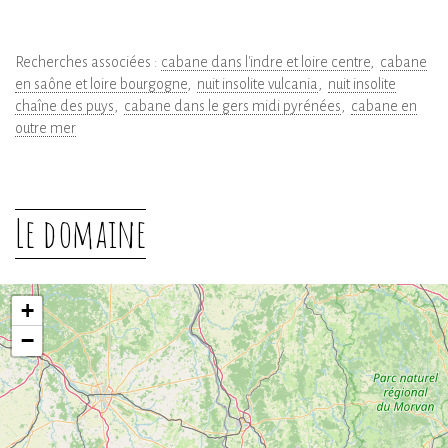
Recherches associées :
cabane dans l'indre et loire centre
cabane
en saône et loire bourgogne
nuit insolite vulcania
nuit insolite
chaîne des puys
cabane dans le gers midi pyrénées
cabane en
outre mer
Le domaine
+
−