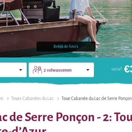
Bekijk de foto's
€
vanaf
2 volwassenen
HET LANDGOED
CONTACT
KOO
en
Toues Cabanées du Lac
Toue Cabanée du Lac de Serre Ponçon 
c de Serre Ponçon - 2: To
te-d’Azur