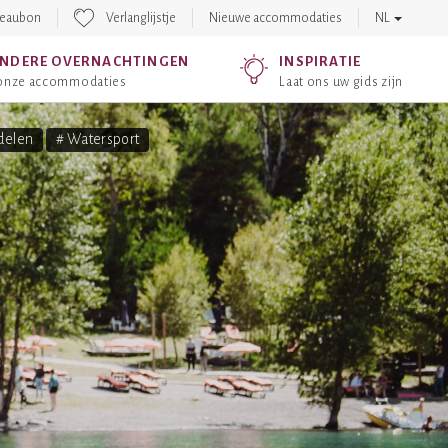
eaubon
Verlanglijstje
Nieuwe accommodaties
NL
ONDERE OVERNACHTINGEN
INSPIRATIE
 onze accommodaties
Laat ons uw gids zijn
delen
# Watersport