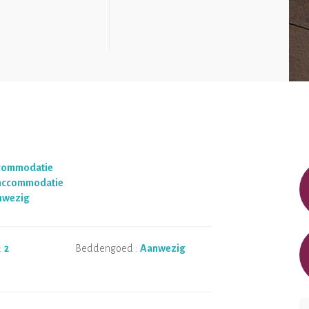
ccommodatie
 accommodatie
nwezig
:
2
Beddengoed :
Aanwezig