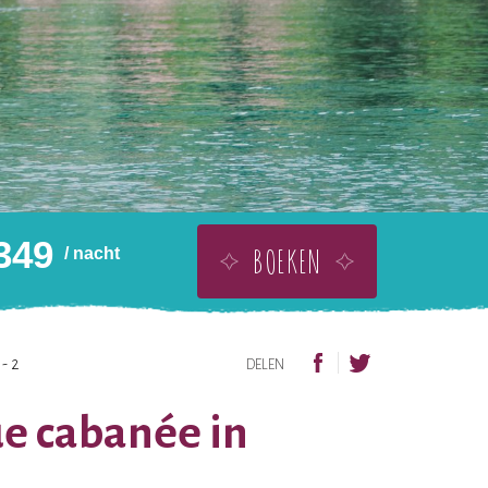
349
BOEKEN
/ nacht
P ALS EEN CADEAU
VOEG TOE AAN VERLANGLIJST
- 2
DELEN
ue cabanée in