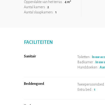
2
Oppervlakte van het terras :
4 m
Aantal kamers :
2
Aantal slaapkamers :
1
FACILITEITEN
Sanitair
Toiletten :
In uw a
Badkamer :
In uw
Handdoeken :
Aa
Beddengoed
Tweepersoonsbed 
Extra bed :
1