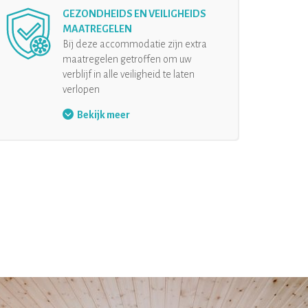
GEZONDHEIDS EN VEILIGHEIDS
MAATREGELEN
Bij deze accommodatie zijn extra
maatregelen getroffen om uw
verblijf in alle veiligheid te laten
verlopen
Mondkapje
Bekijk meer
Veiligheidsmaatregelen bij de
receptie
Desinfecterende handgel
Organisatie bij aankomst
Houdt afstand
Desinfectie van de
accommodatie en de inrichting