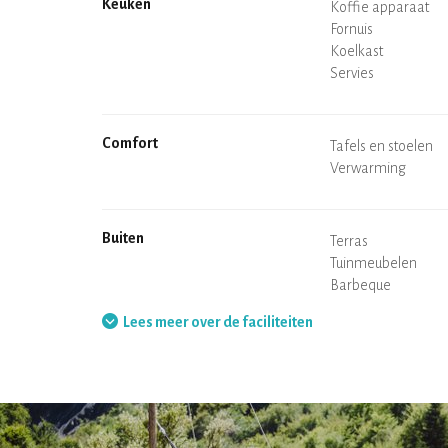
Keuken
Magnetron
Koffie apparaat
Theekoker
Fornuis
Oven
Koelkast
Servies
Vaatwasser
Baby stoel
Comfort
Spa
Sauna
Tafels en stoelen
Air conditioning
Verwarming
Houtkachel
Schoorsteen
Wi-Fi
TV
Haardroger
Strijkbout
Wasmachine
Stofzuiger
Buiten
Terras
Tuinmeubelen
Barbeque
Hangmat
Lees meer over de faciliteiten