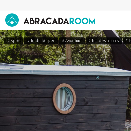
AbracadaRoom
# Sport
# In de bergen
# Avontuur
# Jeu des boules
# 