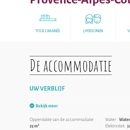
TOUE CABANÉE
5 PERSONEN
V
De accommodatie
UW VERBLIJF
.
Bekijk meer
Oppervlakte van de accommadatie :
Water :
Water
2
25 m
Elektriciteit :
j