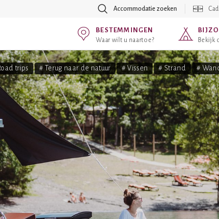
Accommodatie zoeken
Cad
BESTEMMINGEN
BIJZ
Waar wilt u naartoe?
Bekijk
Road trips
# Terug naar de natuur
# Vissen
# Strand
# Wan