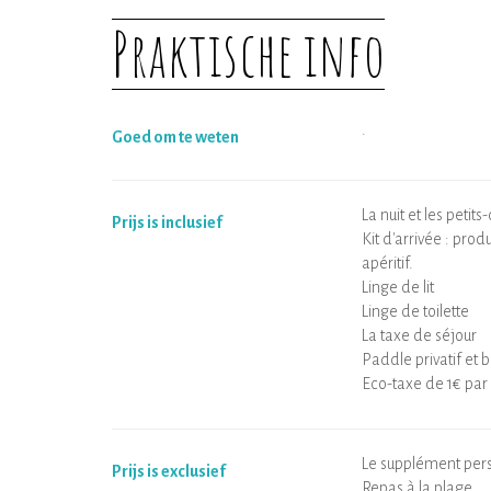
Praktische info
.
Goed om te weten
La nuit et les peti
Prijs is inclusief
Kit d'arrivée : prod
apéritif.
Linge de lit
Linge de toilette
La taxe de séjour
Paddle privatif et 
Eco-taxe de 1€ par
Le supplément pers
Prijs is exclusief
Repas à la plage