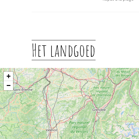
Het landgoed
+
−