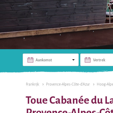
Aankomst
Vertrek
DE ACCOMMODATIE
FOTO'S
PRAKTISCHE INFO
Frankrijk
Provence-Alpes-Côte-d’Azur
Hoog-Alp
Toue Cabanée du La
Provence-Alpes-Cô