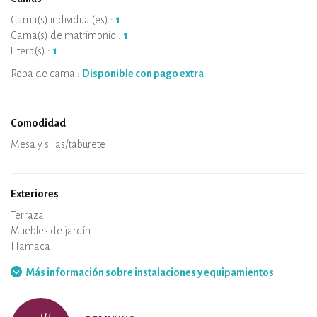
Cama(s) individual(es) :
1
Cama(s) de matrimonio :
1
Litera(s) :
1
Ropa de cama :
Disponible con pago extra
Comodidad
Microondas
Cafetera
Hervidor
Placa de cocción
Horno
Nevera
Vajilla
Lavavajillas
Silla de bebe
Spa
Sauna
Mesa y sillas/taburete
Aire acondicionado
Alojamiento con calefacción
Estufa de leña
Chimenea
Conexión WiFi
TV
Secador de pelo
Plancha
Lavadora
Aspirador
Exteriores
Terraza
Muebles de jardín
Barbacoa
Hamaca
Más información sobre instalaciones y equipamientos