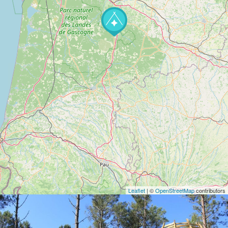
Leaflet
| ©
OpenStreetMap
contributors