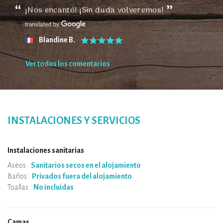
¡Nos encantó! ¡Sin duda volveremos!
Blandine B.
Ver todos los comentarios
INSTALACIONES Y SERVICIOS
Instalaciones sanitarias
Aseos :
Sanitarios secos en el alojamiento
Baños :
Privados fuera del alojamiento
Toallas :
No incluidas
Camas