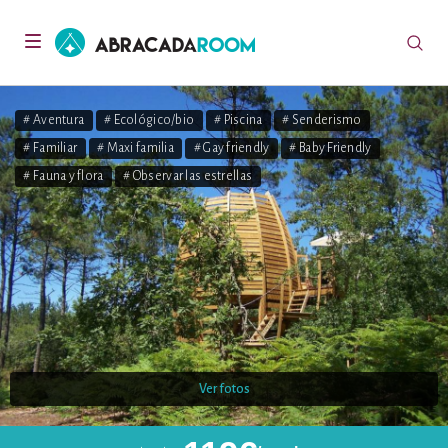
AbracadaRoom
Toggle
navigation
# Aventura
# Ecológico/bio
# Piscina
# Senderismo
# Familiar
# Maxi familia
# Gay friendly
# Baby Friendly
# Fauna y flora
# Observar las estrellas
Ver fotos