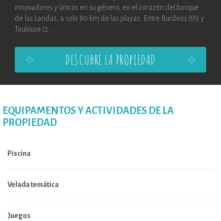
innovadores y únicos en su género, en el corazón del bosque
de las Landas, a solo 80 km de las playas. Entre Burdeos (1h) y
Toulouse (2...
DESCUBRE LA PROPIEDAD
EQUIPAMENTOS Y ACTIVIDADES DE LA
PROPIEDAD
Piscina
Velada temática
Juegos