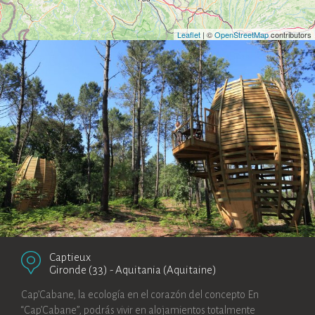
Leaflet
| ©
OpenStreetMap
contributors
Captieux
Gironde (33)
-
Aquitania (Aquitaine)
Cap’Cabane, la ecología en el corazón del concepto En
“Cap’Cabane”, podrás vivir en alojamientos totalmente