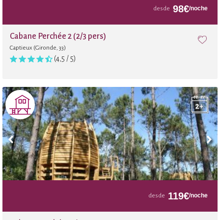
98
€
/noche
desde
Cabane Perchée 2 (2/3 pers)
Captieux (Gironde, 33)
(4,5 / 5)
119
€
/noche
desde