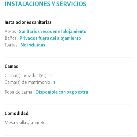
INSTALACIONES Y SERVICIOS
Instalaciones sanitarias
Aseos :
Sanitarios secos en el alojamiento
Baños :
Privados fuera del alojamiento
Toallas :
No incluidas
Camas
Cama(s) individual(es) :
1
Cama(s) de matrimonio :
1
Ropa de cama :
Disponible con pago extra
Comodidad
Microondas
Cafetera
Hervidor
Placa de cocción
Horno
Nevera
Vajilla
Lavavajillas
Silla de bebe
Spa
Sauna
Mesa y sillas/taburete
Aire acondicionado
Alojamiento con calefacción
Estufa de leña
Chimenea
Conexión WiFi
TV
Secador de pelo
Plancha
Lavadora
Aspirador