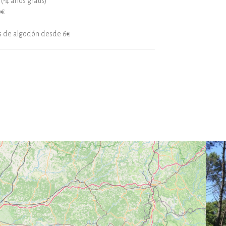
(-4 años gratis)
0€
as de algodón desde 6€