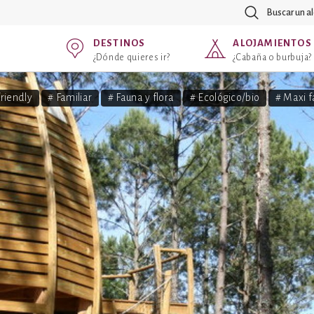
Buscar un a
DESTINOS
ALOJAMIENTOS
¿Dónde quieres ir?
¿Cabaña o burbuja?
friendly
# Familiar
# Fauna y flora
# Ecológico/bio
# Maxi f