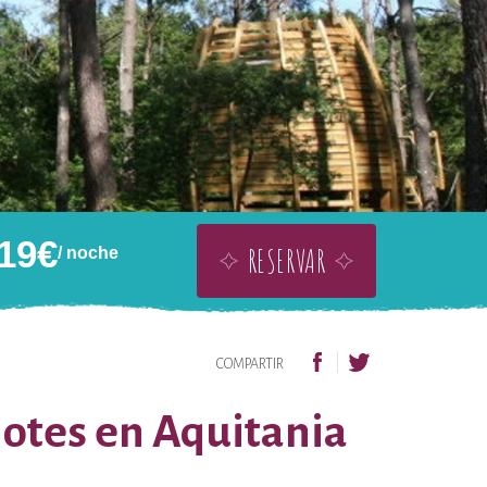
19
€
RESERVAR
/ noche
A TARJETA REGALO
AÑADIR A MI LISTA DE DESEOS
COMPARTIR
lotes en Aquitania