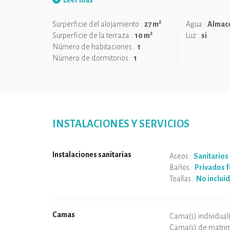
Leer más
Nos gusta:
La originalidad de la estructura y el concepto.
2
Surperficie del alojamiento :
27 m
Agua :
Almac
La zona de relajación con hamacas y tumbonas.
2
Surperficie de la terraza :
10 m
Luz :
si
¡La calma y la sensación de libertad y de serenidad!
Número de habitaciones :
1
Número de dormitorios :
1
INSTALACIONES Y SERVICIOS
Instalaciones sanitarias
Aseos :
Sanitarios 
Baños :
Privados f
Toallas :
No inclui
Camas
Cama(s) individual(
Cama(s) de matrim