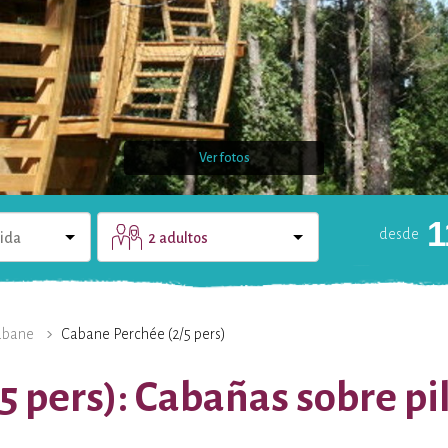
Ver fotos
1
desde
lida
2 adultos
A
LA PROPIEDAD
CONTACTO
REGALAR UN
abane
Cabane Perchée (2/5 pers)
5 pers): Cabañas sobre pi