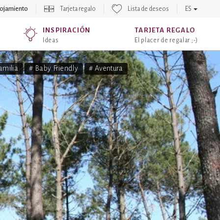
lojamiento
Tarjeta regalo
Lista de deseos
ES
INSPIRACIÓN
TARJETA REGALO
Ideas
El placer de regalar ;-)
amilia
# Baby Friendly
# Aventura