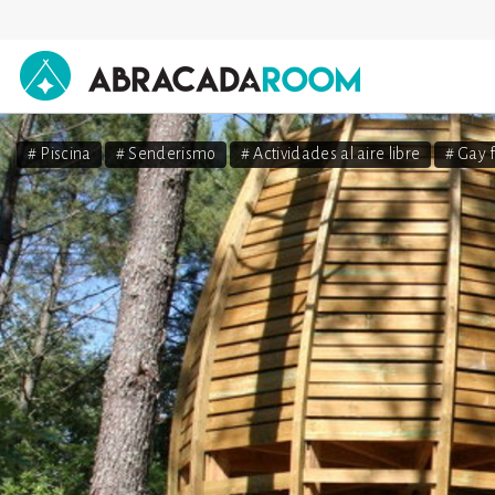
AbracadaRoom
# Piscina
# Senderismo
# Actividades al aire libre
# Gay 