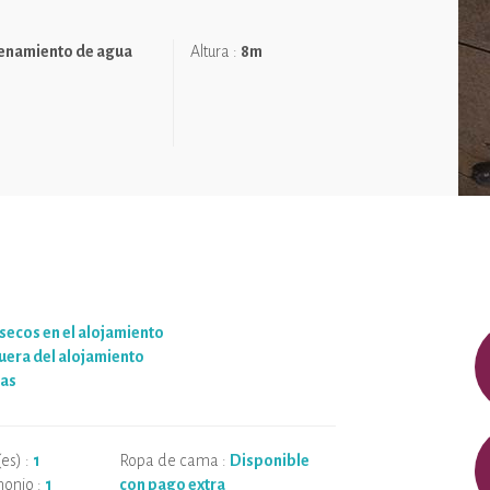
enamiento de agua
Altura :
8m
secos en el alojamiento
uera del alojamiento
das
es) :
1
Ropa de cama :
Disponible
onio :
1
con pago extra