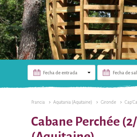
Fecha de entrada
Fecha de sa
EL ALOJAMIENTO
FOTOS
INFORMACIÓN PRÁCTIC
Francia
Aquitania (Aquitaine)
Gironde
Cap'C
Cabane Perchée (2/
(Aquitaine)