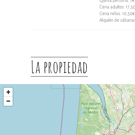
Quinta persona: 7€ 
Cena adultos: 17,5
Cena niños: 10,50€
Alquiler de sában
La propiedad
+
−