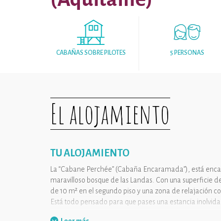
CABAÑAS SOBRE PILOTES
5 PERSONAS
El alojamiento
TU ALOJAMIENTO
La “Cabane Perchée” (Cabaña Encaramada”), está encar
maravilloso bosque de las Landas. Con una superficie de
de 10 m² en el segundo piso y una zona de relajación 
Está todo pensado para que pases una estancia inolvidab