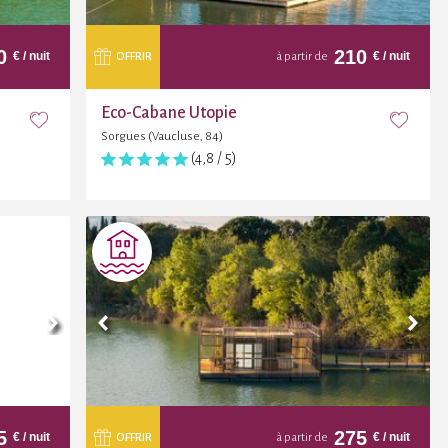
0
210
€
/ nuit
€
/ nuit
OFFRIR
à partir de
Éco-Cabane Utopie
Sorgues (Vaucluse, 84)
(4,8 / 5)
5
275
€
/ nuit
€
/ nuit
OFFRIR
à partir de