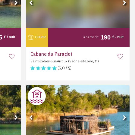
5
190
€
/ nuit
€
/ nuit
OFFRIR
à partir de
Cabane du Paraclet
Saint-Didier-Sur-Arroux (Saône-et-Loire, 71)
(5,0 / 5)