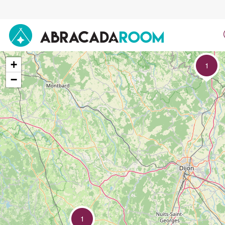
AbracadaRoom
+
1
−
1