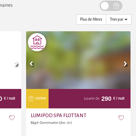
maines
Plus de filtres
Trier par
0
290
€
/ nuit
€
/ nuit
OFFRIR
à partir de
LUMIPOD SPA FLOTTANT
Bâgé-Dommartin (Ain, 01)