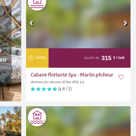
s
315
€
/ nuit
OFFRIR
à partir de
eau
Cabane flottante Spa - Martin pêcheur
Vernois Les Vesvres (Côte-d'Or, 21)
(4,8 / 5)