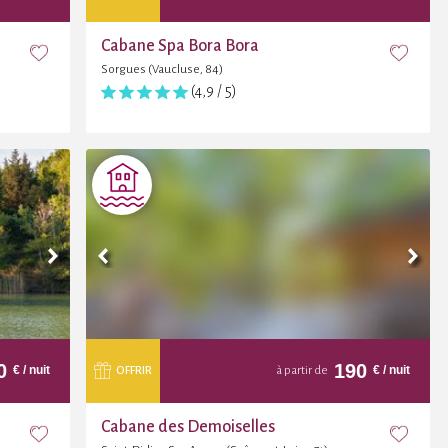
Cabane Spa Bora Bora
Sorgues (Vaucluse, 84)
(4,9 / 5)
0
190
€
/ nuit
€
/ nuit
OFFRIR
à partir de
Cabane des Demoiselles