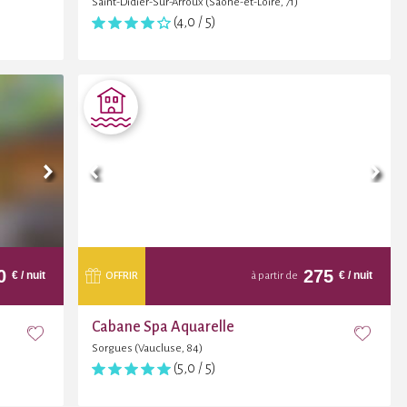
Saint-Didier-Sur-Arroux (Saône-et-Loire, 71)
(4,0 / 5)
0
275
€
/ nuit
€
/ nuit
OFFRIR
à partir de
Cabane Spa Aquarelle
Sorgues (Vaucluse, 84)
(5,0 / 5)