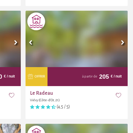
0
205
€
/ nuit
€
/ nuit
OFFRIR
à partir de
Le Radeau
Viévy (Côte-d'Or, 21)
(4,5 / 5)