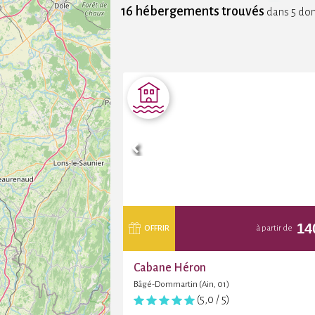
16 hébergements trouvés
dans 5 do
14
OFFRIR
à partir de
Cabane Héron
Bâgé-Dommartin (Ain, 01)
(5,0 / 5)