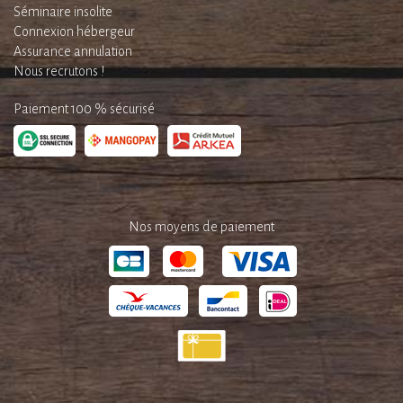
Séminaire insolite
Connexion hébergeur
Assurance annulation
Nous recrutons !
Paiement 100 % sécurisé
Nos moyens de paiement