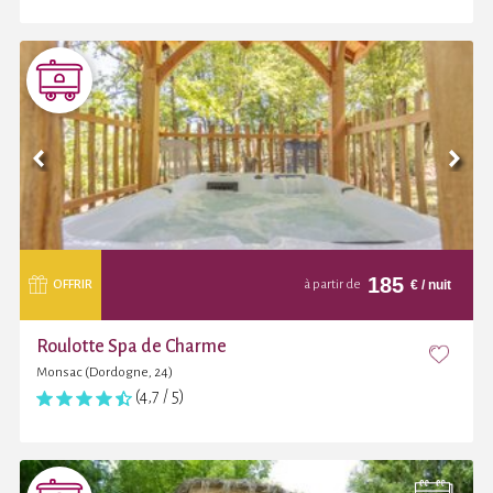
185
€
/ nuit
OFFRIR
à partir de
Roulotte Spa de Charme
Monsac (Dordogne, 24)
(4,7 / 5)