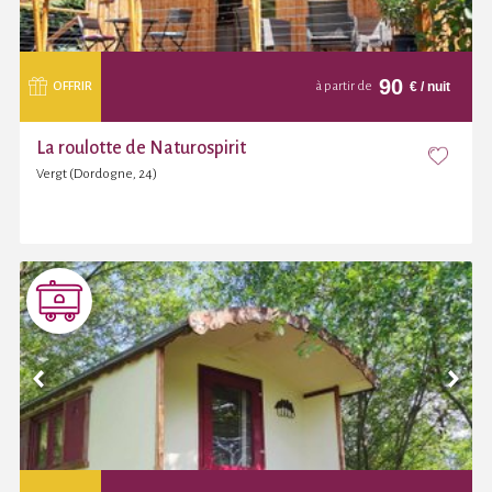
90
€
/ nuit
OFFRIR
à partir de
La roulotte de Naturospirit
Vergt (Dordogne, 24)