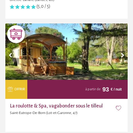
(5,0 / 5)
93
€
/ nuit
OFFRIR
à partir de
La roulotte & Spa, vagabonder sous le tilleul
Saint-Eutrope-De-Born (Lot-et-Garonne, 47)