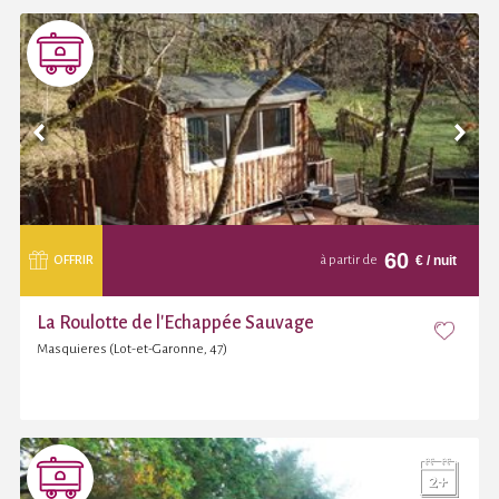
60
€
/ nuit
OFFRIR
à partir de
La Roulotte de l'Echappée Sauvage
Masquieres (Lot-et-Garonne, 47)