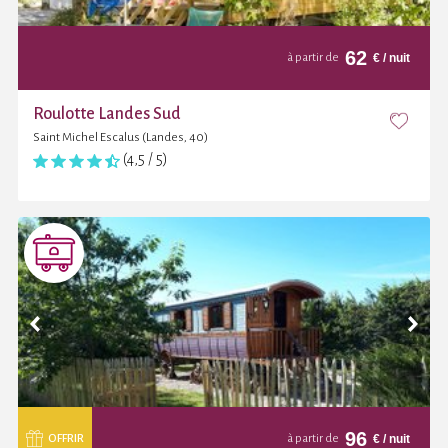
62
€
/ nuit
à partir de
Roulotte Landes Sud
Saint Michel Escalus (Landes, 40)
(4,5 / 5)
96
€
/ nuit
OFFRIR
à partir de