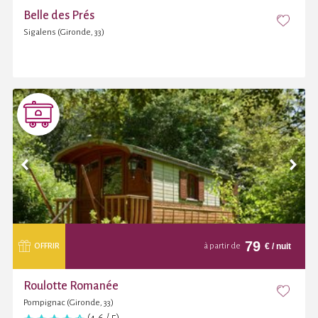
Belle des Prés
Sigalens (Gironde, 33)
79
€
/ nuit
OFFRIR
à partir de
Roulotte Romanée
Pompignac (Gironde, 33)