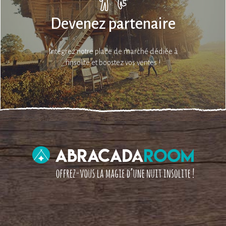
Devenez partenaire
Intégrez notre place de marché dédiée à
l’insolite et boostez vos ventes !