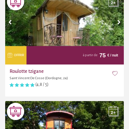
75
€
/ nuit
OFFRIR
à partir de
Roulotte tzigane
Saint Vincent De Cosse (Dordogne, 24)
(4,8 / 5)