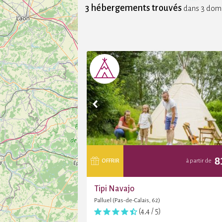
3 hébergements trouvés
dans 3 dom
8
OFFRIR
à partir de
Tipi Navajo
Palluel (Pas-de-Calais, 62)
(4,4 / 5)