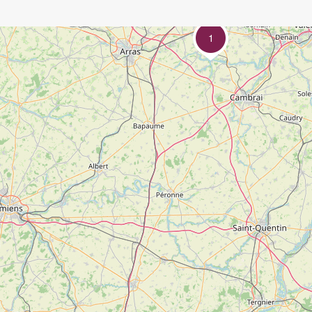
1
AbracadaRoom