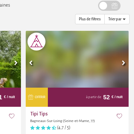
aines
Plus de filtres
Trier par
1
52
€
/ nuit
€
/ nuit
OFFRIR
à partir de
Tipi Tips
Bagneaux-Sur-Loing (Seine-et-Marne, 77)
(4,7 / 5)