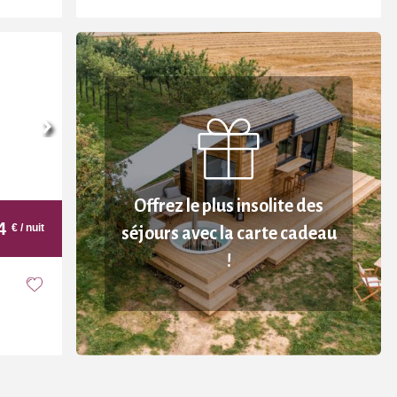
Offrez le plus insolite des
4
€
/ nuit
séjours avec la carte cadeau
!