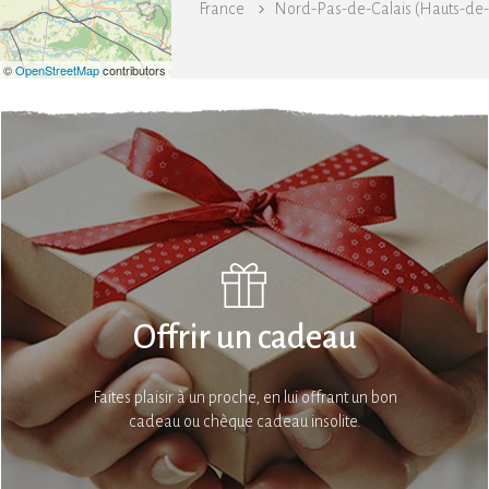
France
Nord-Pas-de-Calais (Hauts-de-
| ©
OpenStreetMap
contributors