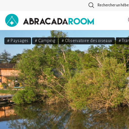
Rechercher un héb
AbracadaRoom
# Paysages
# Camping
# Observatoire des oiseaux
# Tran