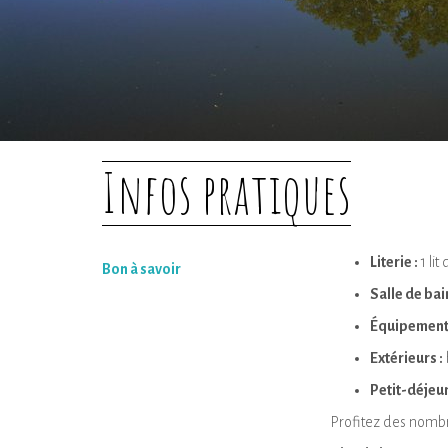
Infos pratiques
Literie :
1 lit
Bon à savoir
Salle de bain
Équipements
Extérieurs :
Petit-déjeun
Profitez des nombr