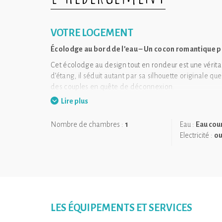
VOTRE LOGEMENT
Écolodge au bord de l’eau – Un cocon romantique p
Cet écolodge au design tout en rondeur est une vérita
d’étang, il séduit autant par sa silhouette originale q
des couples en quête de déconnexion.
Lire plus
À l’intérieur, l’ambiance est chaleureuse et apaisante. Le
que la mini cave à vin promet de jolis moments de comp
parfait en toute saison.
Nombre de chambres :
1
Eau :
Eau cou
Electricité :
ou
En extérieur, vous pourrez embarquer à bord de votre b
Chaque matin, le petit déjeuner est livré directement
l’eau en toute tranquillité.
LES ÉQUIPEMENTS ET SERVICES