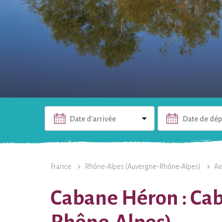
Date d'arrivée
Date de dép
L'HÉBERGEMENT
PHOTOS
INFOS PRATIQUES
France
Rhône-Alpes (Auvergne-Rhône-Alpes)
Ai
Cabane Héron : Cab