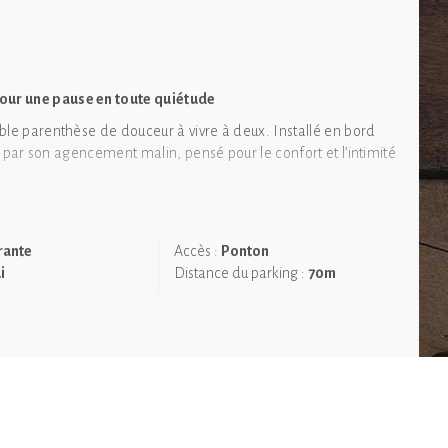
our une pause en toute quiétude
ble parenthèse de douceur à vivre à deux. Installé en bord
ue par son agencement malin, pensé pour le confort et l’intimité
 lit double, douillet et accueillant, invite à la détente, tandis
licité autour d’un verre. Le tout climatisé pour un confort
rante
Accès :
Ponton
i
Distance du parking :
70m
arque privative pour une balade tranquille sur l’étang.
 à votre hébergement, pour savourer votre réveil au bord de