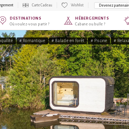
ergement
Carte Cadeau
Wishlist
Devenez partenair
DESTINATIONS
HÉBERGEMENTS
Où voulez-vous partir ?
Cabane ou bulle ?
quillité
# Romantique
# Balade en forêt
# Piscine
# Relax