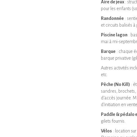
Aire de jeux
: struc
pour les enfants (so
Randonnée
: senti
et circuits balisés à
Piscine lagon
: bas
mai à mi-septembre
Barque
: chaque éc
barque privative (gil
Autres activités inc
etc.
Pêche (No Kill)
: é
sandres, brochets,
d’accès journée. Ma
d’initiation en vent
Paddle & pédalo e
gilets fournis.
Vélos
: location sur