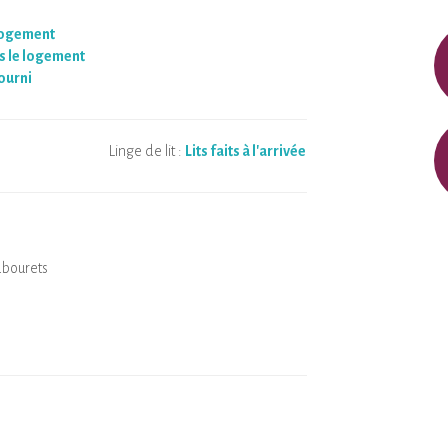
logement
 le logement
ourni
Linge de lit :
Lits faits à l'arrivée
abourets