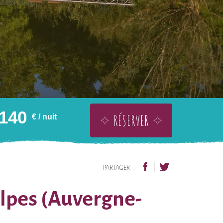
140
RÉSERVER
€
/ nuit
OFFRIR SANS DATE
AJOUTER À LA WISHLIST
PARTAGER
Alpes (Auvergne-