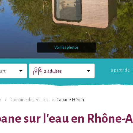
Voir les photos
à partir de
art
2 adultes
LE DOMAINE
UNE QUESTION ?
n
Domaine des Feuilles
Cabane Héron
ane sur l'eau en Rhône-