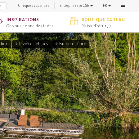
Chèques vacances
Entreprises & CSE
FR
e
INSPIRATIONS
BOUTIQUE CADEAU
On vous donne des idées
Plaisir d'offrir ;-)
ation
# Rivières et lacs
# Faune et flore