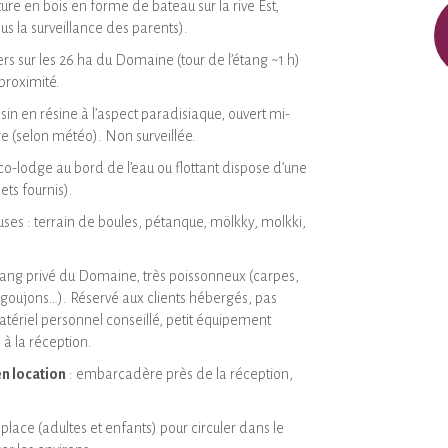
ture en bois en forme de bateau sur la rive Est,
us la surveillance des parents).
ers sur les 26 ha du Domaine (tour de l’étang ~1 h)
 proximité.
sin en résine à l’aspect paradisiaque, ouvert mi-
 (selon météo). Non surveillée.
o-lodge au bord de l’eau ou flottant dispose d’une
ets fournis).
luses : terrain de boules, pétanque, mölkky, molkki,
tang privé du Domaine, très poissonneux (carpes,
 goujons…). Réservé aux clients hébergés, pas
tériel personnel conseillé, petit équipement
e à la réception.
n location
: embarcadère près de la réception,
 place (adultes et enfants) pour circuler dans le