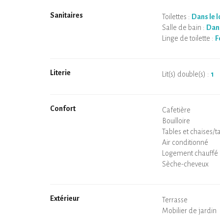
Sanitaires
Toilettes :
Dans le 
Salle de bain :
Dans
Linge de toilette :
F
Literie
Lit(s) double(s) :
1
Confort
Micro-ondes
Cafetière
Bouilloire
Plaque de cuisson
Four
Réfrigérateur
Vaisselle
Lave-vaisselle
Chaise bébé
Spa
Sauna privatif
Tables et chaises/t
Air conditionné
Logement chauffé
Poêle à bois
Cheminée
Wifi
TV
Sèche-cheveux
Fer à repasser
Lave-linge
Aspirateur
Extérieur
Terrasse
Mobilier de jardin