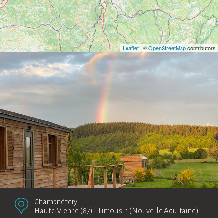
Leaflet
| ©
OpenStreetMap
contributors
Champnétery
Haute-Vienne (87)
-
Limousin (Nouvelle Aquitaine)