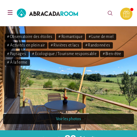
AbracadaRoom
Toggle
navigation
# Observatoire des étoiles
# Romantique
# Lune de miel
# Activités en plein air
# Rivières et lacs
# Randonnées
# Paysages
# Ecologique / Tourisme responsable
# Bien-être
# À la ferme
Voir les photos