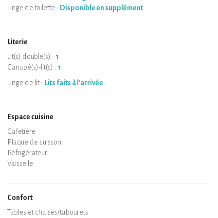
grand confort).
Linge de toilette :
Disponible en supplément
Cet espace est dédié à prendre son temps, se poser, respirer à
plein poumons et peut-être profiter des nombreuses
randonnées aux alentours pour s'imprégner encore un peu plus
Literie
des paysages et de la lumière du Limousin.
Lit(s) double(s) :
1
Tout est mis en œuvre pour vivre un séjour reposant et à faible
Canapé(s)-lit(s) :
1
impact sur votre environnement.
Linge de lit :
Lits faits à l'arrivée
Espace cuisine
Micro-ondes
Cafetière
Bouilloire
Plaque de cuisson
Four
Réfrigérateur
Vaisselle
Lave-vaisselle
Chaise bébé
Confort
Spa
Sauna privatif
Tables et chaises/tabourets