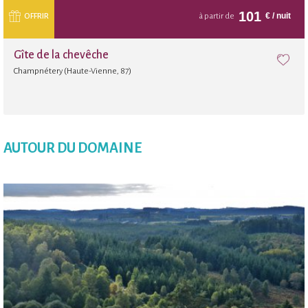
101
€
/ nuit
OFFRIR
à partir de
Gîte de la chevêche
Champnétery (Haute-Vienne, 87)
AUTOUR DU DOMAINE