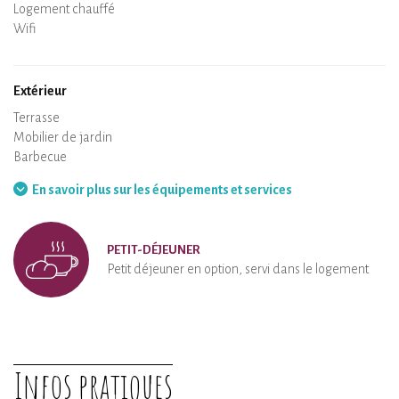
Air conditionné
Logement chauffé
Poêle à bois
Cheminée
Wifi
TV
Sèche-cheveux
Fer à repasser
Lave-linge
Aspirateur
Extérieur
Terrasse
Mobilier de jardin
Barbecue
Hamac
En savoir plus sur les équipements et services
PETIT-DÉJEUNER
Petit déjeuner en option, servi dans le logement
Infos pratiques