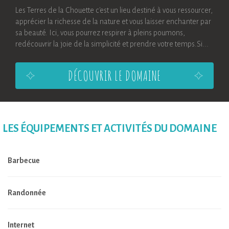
Les Terres de la Chouette c'est un lieu destiné à vous ressourcer,
apprécier la richesse de la nature et vous laisser enchanter par
sa beauté. Ici, vous pourrez respirer à pleins poumons,
redécouvrir la joie de la simplicité et prendre votre temps.Si...
DÉCOUVRIR LE DOMAINE
LES ÉQUIPEMENTS ET ACTIVITÉS DU DOMAINE
Barbecue
Randonnée
Internet