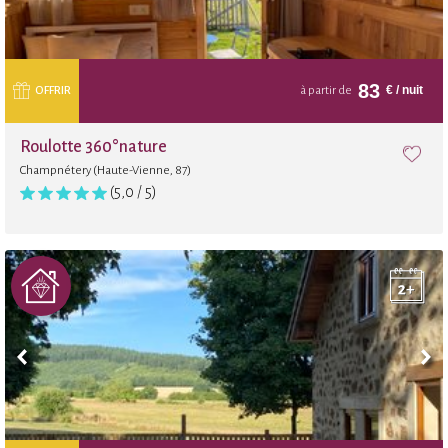
83
€
/ nuit
OFFRIR
à partir de
Roulotte 360°nature
Champnétery (Haute-Vienne, 87)
(5,0 / 5)