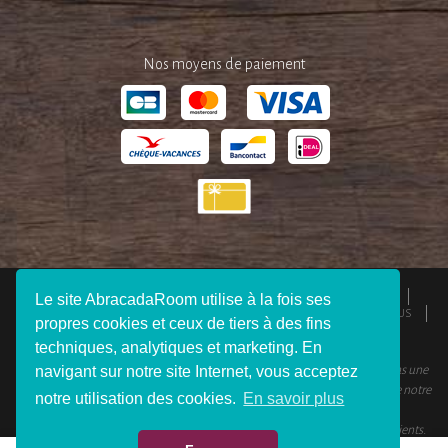
Nos moyens de paiement
QUI SOMMES-NOUS ?
ESPACE PRESSE
MENTIONS LÉGALES
Le site AbracadaRoom utilise à la fois ses
CGU
RESPONSABILITÉS
DEVENIR AFFILIÉ
REJOIGNEZ-NOUS
propres cookies et ceux de tiers à des fins
CONNEXION VOYAGEUR
FAQ
CONTACTEZ-NOUS
techniques, analytiques et marketing. En
navigant sur notre site Internet, vous acceptez
© 2012 - 2026 AbracadaRoom Tous droits réservés. AbracadaRoom n’est pas une
agence de voyage et ne facture aucun frais de service pour les utilisateurs de notre
notre utilisation des cookies.
En savoir plus
site.
AbracadaRoom.com a une note moyenne de 4.6 sur 5 basée sur 451
avis clients
.