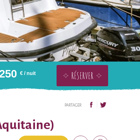
250
RÉSERVER
€
/ nuit
OFFRIR SANS DATE
AJOUTER À LA WISHLIST
PARTAGER
Aquitaine)