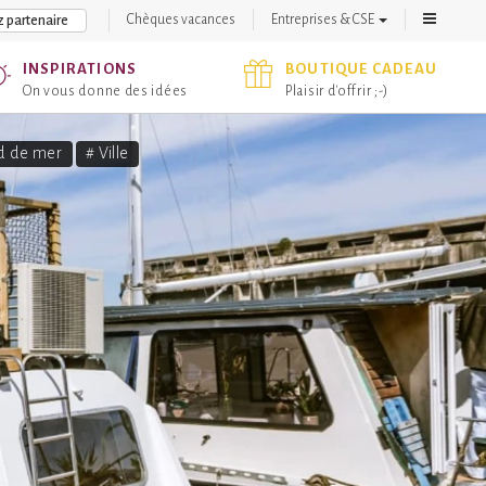
Chèques vacances
Entreprises & CSE
 partenaire
INSPIRATIONS
BOUTIQUE CADEAU
On vous donne des idées
Plaisir d'offrir ;-)
d de mer
# Ville