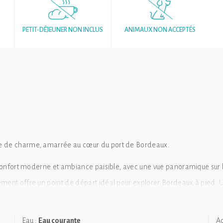
PETIT-DÉJEUNER NON INCLUS
ANIMAUX NON ACCEPTÉS
he de charme, amarrée au cœur du port de Bordeaux.
e confort moderne et ambiance paisible, avec une vue panoramique sur l
ement offre un point de départ idéal pour explorer Bordeaux à pied. U
ais.
Eau :
Eau courante
Ac