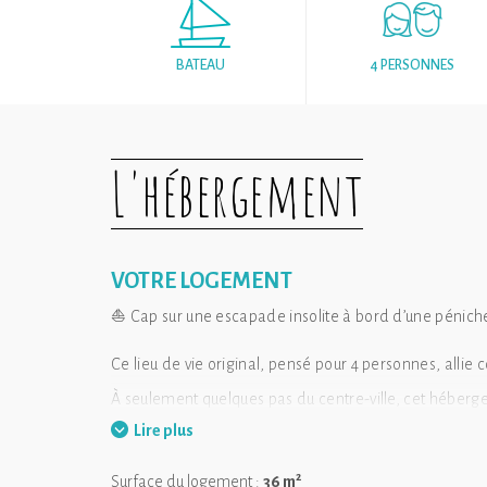
BATEAU
4 PERSONNES
L'hébergement
VOTRE LOGEMENT
⛵ Cap sur une escapade insolite à bord d’une pénic
Ce lieu de vie original, pensé pour 4 personnes, alli
À seulement quelques pas du centre-ville, cet héberg
de bons vins et les flâneurs curieux de découvrir les qu
Lire plus
2
Surface du logement :
36 m