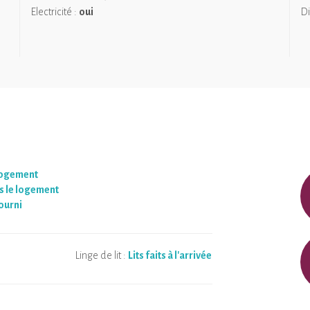
Electricité :
oui
Di
logement
 le logement
ourni
Linge de lit :
Lits faits à l'arrivée