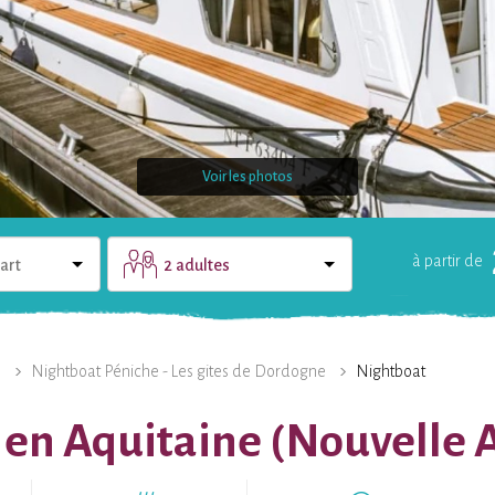
Voir les photos
à partir de
art
2 adultes
LE DOMAINE
UNE QUESTION ?
e
Nightboat Péniche - Les gites de Dordogne
Nightboat
 en Aquitaine (Nouvelle 