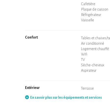
Cafetière
Bouilloire
Plaque de cuisson
Four
Réfrigérateur
Vaisselle
Lave-vaisselle
Chaise bébé
Confort
Spa
Sauna privatif
Tables et chaises/t
Air conditionné
Logement chauffé
Poêle à bois
Cheminée
Wifi
TV
Sèche-cheveux
Fer à repasser
Lave-linge
Aspirateur
Extérieur
Terrasse
Mobilier de jardin
Barbecue
Hamac
En savoir plus sur les équipements et services