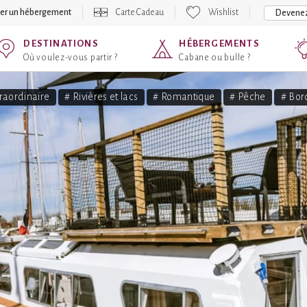
er un hébergement
Carte Cadeau
Wishlist
Devenez
DESTINATIONS
HÉBERGEMENTS
Où voulez-vous partir ?
Cabane ou bulle ?
raordinaire
# Rivières et lacs
# Romantique
# Pêche
# Bor