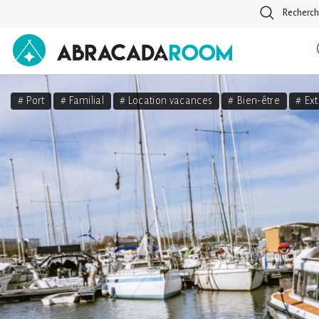
Recherch
AbracadaRoom
# Port
# Familial
# Location vacances
# Bien-être
# Ext