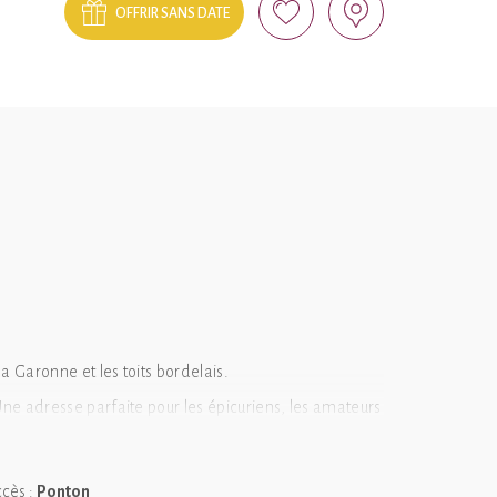
OFFRIR SANS DATE
a Garonne et les toits bordelais.
ne adresse parfaite pour les épicuriens, les amateurs
cès :
Ponton