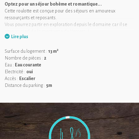
Optez pour un séjour bohème et romantique...
Cette roulotte est conçue pour des séjours en amoureux
ressourçants et reposants.
Vous pourrez partir en exploration depuis le domaine car il se
situe au pied de la montagne du Vercors !
Lire plus
Vous pourrez également vous détendre dans l'espace bien-être
du domaine.
2
Surface du logement :
13 m
Nombre de pièces :
2
Eau :
Eau courante
Electricité :
oui
Accès :
Escalier
Distance du parking :
5m
4,8
/5