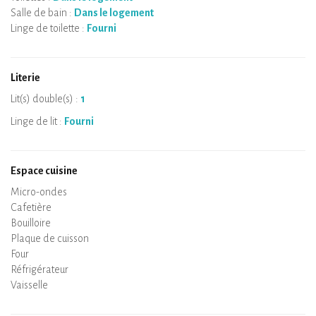
Salle de bain :
Dans le logement
Linge de toilette :
Fourni
Literie
Lit(s) double(s) :
1
Linge de lit :
Fourni
Espace cuisine
Micro-ondes
Cafetière
Bouilloire
Plaque de cuisson
Four
Réfrigérateur
Vaisselle
Lave-vaisselle
Chaise bébé