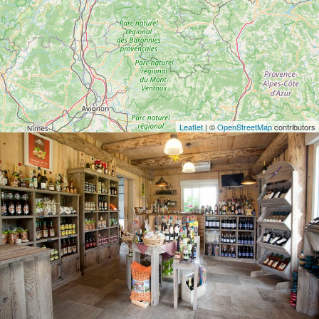
Leaflet
| ©
OpenStreetMap
contributors