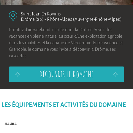
Saint Jean En Royans
Drôme (26)
-
Rhône-Alpes (Auvergne-Rhône-Alpes)
Profitez d'un weekend insolite dans la Drôme !Vivez des
vacances en pleine nature, au cœur d'une exploitation agricole
dans les roulottes et la cabane de Vercornoix. Entre Valence et
Grenoble, le domaine vous invite à découvrir la Drôme, ses
cascades...
DÉCOUVRIR LE DOMAINE
LES ÉQUIPEMENTS ET ACTIVITÉS DU DOMAINE
Sauna