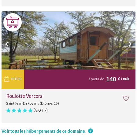
140
€
/ nuit
OFFRIR
à partir de
Roulotte Vercors
Saint Jean En Royans (Drôme, 26)
(5,0 / 5)
Voir tous les hébergements de ce domaine