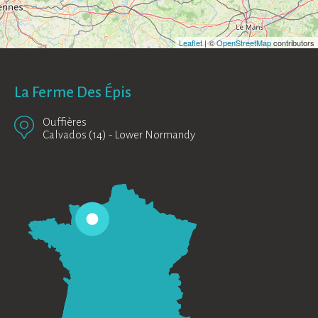
Leaflet
| ©
OpenStreetMap
contributors
La Ferme Des Épis
Ouffières
Calvados (14)
-
Lower Normandy