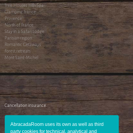
Tree Houses with Spa
Glamping France
Provence
North of France
Stay in a Safari Lodge
Parisian region
Romantic Getaways
Forest retreats
Mont Saint-Michel
Cancellation insurance
AbracadaRoom uses its own as well as third
party cookies for technical, analytical and