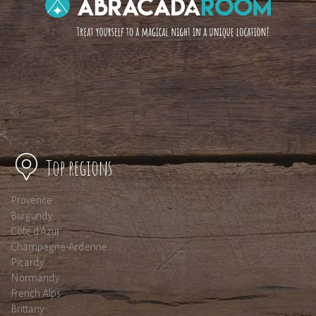
Top regions
Provence
Burgundy
Côte d'Azur
Champagne-Ardenne
Picardy
Normandy
French Alps
Brittany