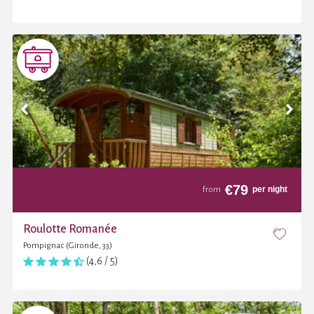
€
79
per night
from
Roulotte Romanée
Pompignac (Gironde, 33)
(4,6 / 5)