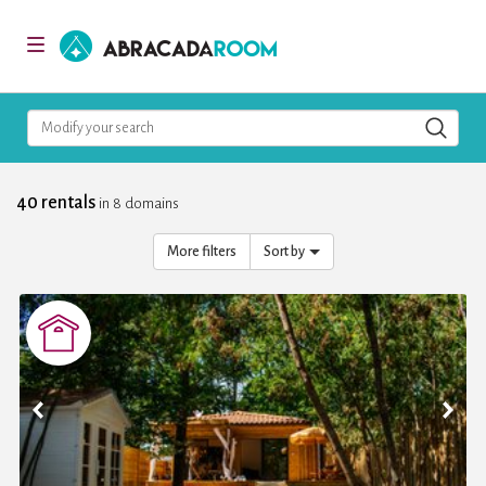
AbracadaRoom
Toggle
navigation
Modify your search
40 rentals
in 8 domains
More filters
Sort by