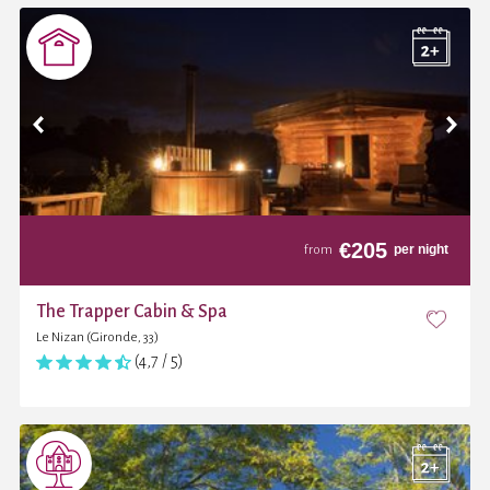
€
205
per night
from
The Trapper Cabin & Spa
Le Nizan (Gironde, 33)
(4,7 / 5)