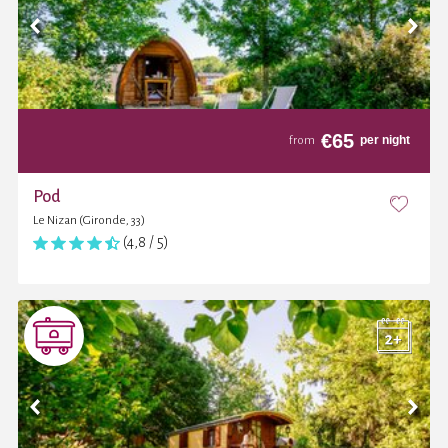
€
65
per night
from
Pod
Le Nizan (Gironde, 33)
(4,8 / 5)