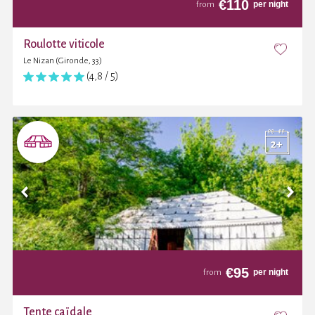
€
110
per night
from
Roulotte viticole
Le Nizan (Gironde, 33)
(4,8 / 5)
€
95
per night
from
Tente caïdale