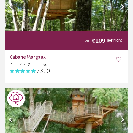
€
109
per night
from
Cabane Margaux
Pompignac (Gironde, 33)
(4,9 / 5)