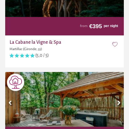
€
395
per night
from
La Cabane la Vigne & Spa
Martillac (Gironde, 33)
(5,0 / 5)