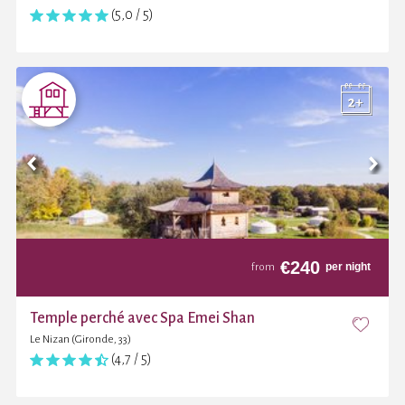
(5,0 / 5)
€
240
per night
from
Temple perché avec Spa Emei Shan
Le Nizan (Gironde, 33)
(4,7 / 5)