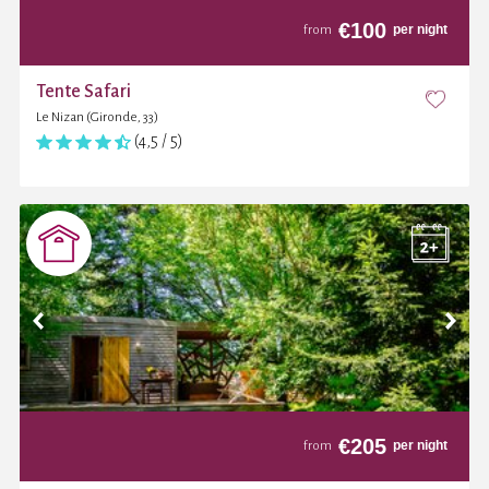
€
100
per night
from
Tente Safari
Le Nizan (Gironde, 33)
(4,5 / 5)
€
205
per night
from