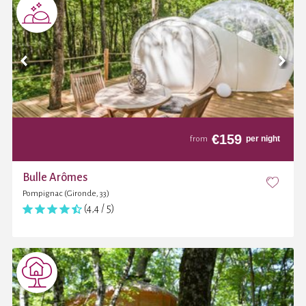
€
159
per night
from
Bulle Arômes
Pompignac (Gironde, 33)
(4,4 / 5)