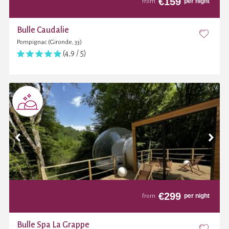
€
159
per night
from
Bulle Caudalie
Pompignac (Gironde, 33)
(4,9 / 5)
€
299
per night
from
Bulle Spa La Grappe