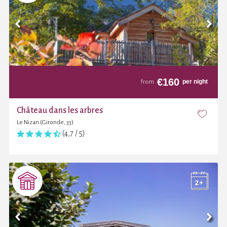
€
160
per night
from
Château dans les arbres
Le Nizan (Gironde, 33)
(4,7 / 5)