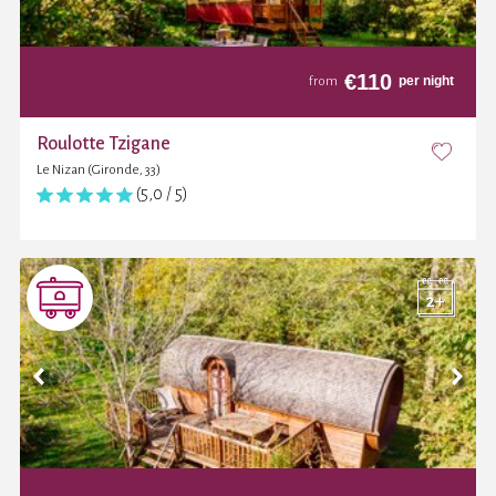
€
110
per night
from
Roulotte Tzigane
Le Nizan (Gironde, 33)
(5,0 / 5)