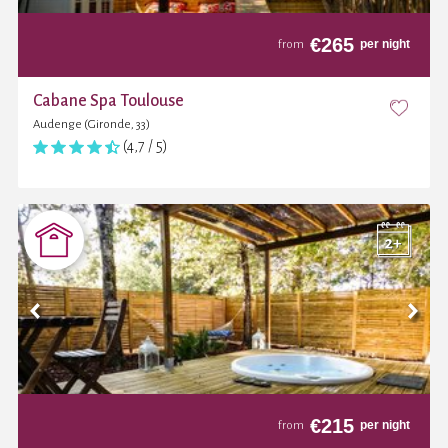
€
265
per night
from
Cabane Spa Toulouse
Audenge (Gironde, 33)
(4,7 / 5)
€
215
per night
from