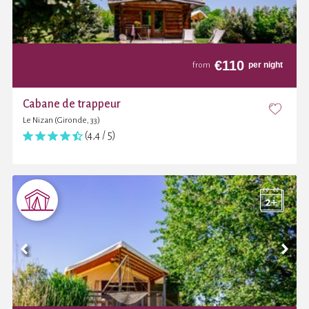
€
110
per night
from
Cabane de trappeur
Le Nizan (Gironde, 33)
(4,4 / 5)