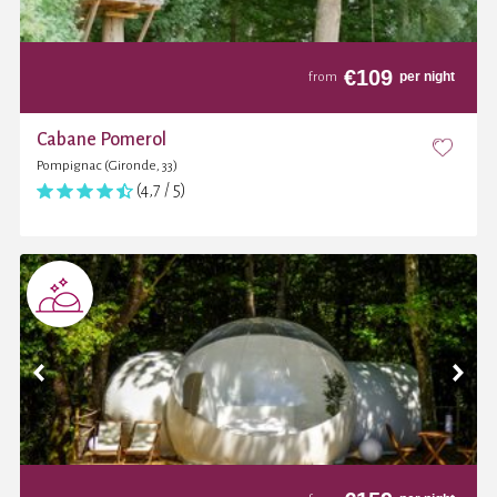
€
109
per night
from
Cabane Pomerol
Pompignac (Gironde, 33)
(4,7 / 5)