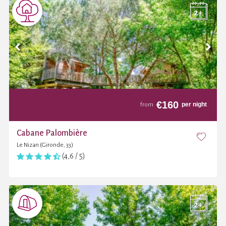
€
160
per night
from
Cabane Palombière
Le Nizan (Gironde, 33)
(4,6 / 5)