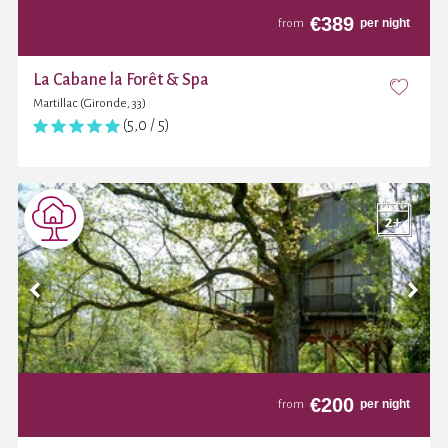
€
389
per night
from
La Cabane la Forêt & Spa
Martillac (Gironde, 33)
(5,0 / 5)
€
200
per night
from