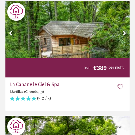
€
389
per night
from
La Cabane le Ciel & Spa
Martillac (Gironde, 33)
(5,0 / 5)